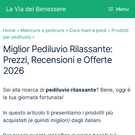
Vai
La Via del Benessere
Menu
al
contenuto
Home
»
Manicure e pedicure
»
Cura mani e piedi
»
Prodotti
per pediluvio
»
Miglior Pediluvio Rilassante:
Prezzi, Recensioni e Offerte
2026
Sei alla ricerca di
pediluvio rilassante
? Bene, oggi è
la tua giornata fortunata!
In questo articolo ti presentiamo i prodotti più
acquistati
(e quindi migliori)
dagli italiani.