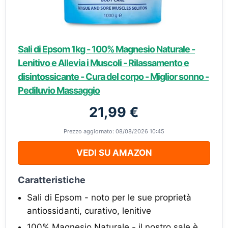
Sali di Epsom 1kg - 100% Magnesio Naturale -
Lenitivo e Allevia i Muscoli - Rilassamento e
disintossicante - Cura del corpo - Miglior sonno -
Pediluvio Massaggio
21,99 €
Prezzo aggiornato: 08/08/2026 10:45
VEDI SU AMAZON
Caratteristiche
Sali di Epsom - noto per le sue proprietà
antiossidanti, curativo, lenitive
100% Magnesio Naturale - il nostro sale è