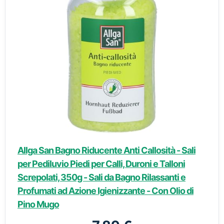
Allga San Bagno Riducente Anti Callosità - Sali
per Pediluvio Piedi per Calli, Duroni e Talloni
Screpolati, 350g - Sali da Bagno Rilassanti e
Profumati ad Azione Igienizzante - Con Olio di
Pino Mugo