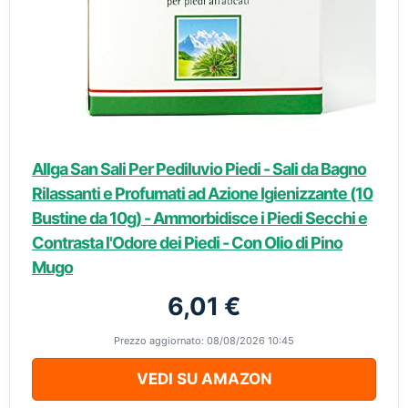
Allga San Sali Per Pediluvio Piedi - Sali da Bagno
Rilassanti e Profumati ad Azione Igienizzante (10
Bustine da 10g) - Ammorbidisce i Piedi Secchi e
Contrasta l'Odore dei Piedi - Con Olio di Pino
Mugo
6,01 €
Prezzo aggiornato: 08/08/2026 10:45
VEDI SU AMAZON