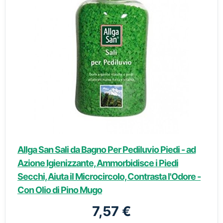
Allga San Sali da Bagno Per Pediluvio Piedi - ad
Azione Igienizzante, Ammorbidisce i Piedi
Secchi, Aiuta il Microcircolo, Contrasta l'Odore -
Con Olio di Pino Mugo
7,57 €