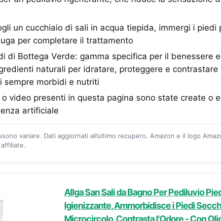
li un cucchiaio di sali in acqua tiepida, immergi i piedi 
uga per completare il trattamento
i di Bottega Verde: gamma specifica per il benessere e l
gredienti naturali per idratare, proteggere e contrastare
 sempre morbidi e nutriti
o video presenti in questa pagina sono state create o 
genza artificiale
ossono variare. Dati aggiornati all’ultimo recupero. Amazon e il logo Ama
ffiliate.
Allga San Sali da Bagno Per Pediluvio Pied
Igienizzante, Ammorbidisce i Piedi Secchi,
Microcircolo, Contrasta l'Odore - Con Oli