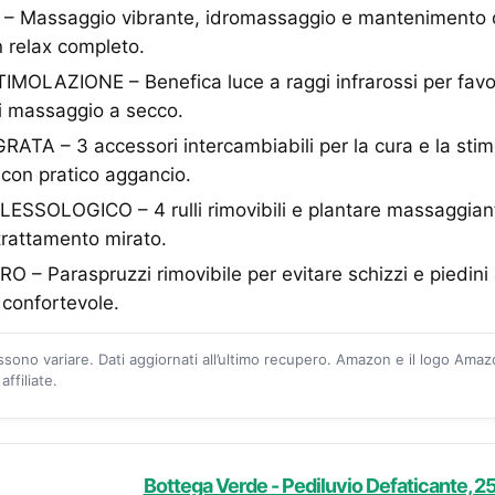
 – Massaggio vibrante, idromassaggio e mantenimento 
n relax completo.
OLAZIONE – Benefica luce a raggi infrarossi per favori
di massaggio a secco.
TA – 3 accessori intercambiabili per la cura e la stim
, con pratico aggancio.
SSOLOGICO – 4 rulli rimovibili e plantare massaggian
trattamento mirato.
 – Paraspruzzi rimovibile per evitare schizzi e piedini 
e confortevole.
ossono variare. Dati aggiornati all’ultimo recupero. Amazon e il logo Ama
ffiliate.
Bottega Verde - Pediluvio Defaticante, 25