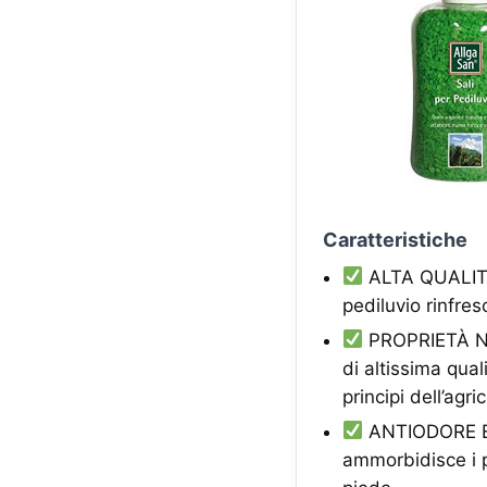
Caratteristiche
ALTA QUALITA'
pediluvio rinfres
PROPRIETÀ NAT
di altissima qual
principi dell’agr
ANTIODORE E P
ammorbidisce i p