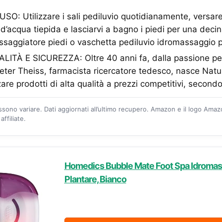
O: Utilizzare i sali pediluvio quotidianamente, versar
tri d’acqua tiepida e lasciarvi a bagno i piedi per una dec
ssaggiatore piedi o vaschetta pediluvio idromassaggio p
TÀ E SICUREZZA: Oltre 40 anni fa, dalla passione per
 Peter Theiss, farmacista ricercatore tedesco, nasce Nat
are prodotti di alta qualità a prezzi competitivi, second
ossono variare. Dati aggiornati all’ultimo recupero. Amazon e il logo Ama
ffiliate.
Homedics Bubble Mate Foot Spa Idromas
Plantare, Bianco