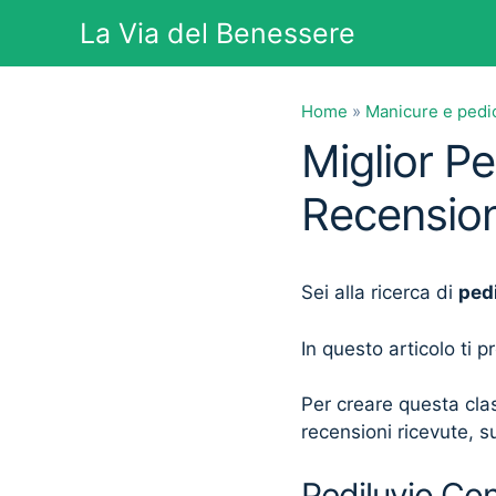
Vai
La Via del Benessere
al
contenuto
Home
»
Manicure e pedi
Miglior Pe
Recension
Sei alla ricerca di
ped
In questo articolo ti 
Per creare questa clas
recensioni ricevute, su
Pediluvio Con