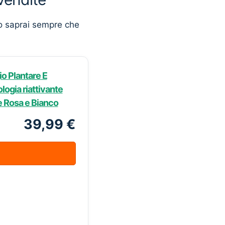
o saprai sempre che
o Plantare E
logia riattivante
re Rosa e Bianco
39,99 €