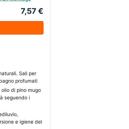
7,57 €
turali. Sali per
a bagno profumati
 olio di pino mugo
età seguendo i
diluvio,
rsione e igiene del