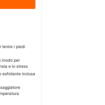
enire i piedi
n modo per
nsia e lo stress
 esfoliante inclusa
ssaggiatore
emperatura