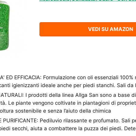
VEDI SU AMAZON
 ED EFFICACIA: Formulazione con oli essenziali 100% na
canti igienizzanti ideale anche per piedi stanchi. Sali d
URALI: I prodotti della linea Allga San sono a base di
ità. Le piante vengono coltivate in piantagioni di propri
icoltura sostenibile e senza l’aiuto della chimica
URIFICANTE: Pediluvio rilassante e profumato. Sali pe
iedi secchi, aiuta a combattere la puzza dei piedi. Dete