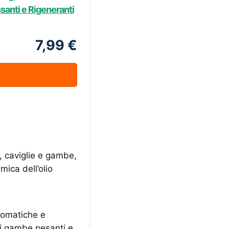
ssanti e Rigeneranti
7,99 €
i, caviglie e gambe,
ica dell’olio
aromatiche e
 di gambe pesanti e