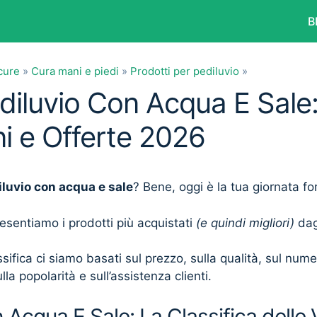
B
cure
»
Cura mani e piedi
»
Prodotti per pediluvio
»
diluvio Con Acqua E Sale:
i e Offerte 2026
iluvio con acqua e sale
? Bene, oggi è la tua giornata fo
presentiamo i prodotti più acquistati
(e quindi migliori)
dagl
sifica ci siamo basati sul prezzo, sulla qualità, sul num
lla popolarità e sull’assistenza clienti.
 Acqua E Sale: La Classifica delle 