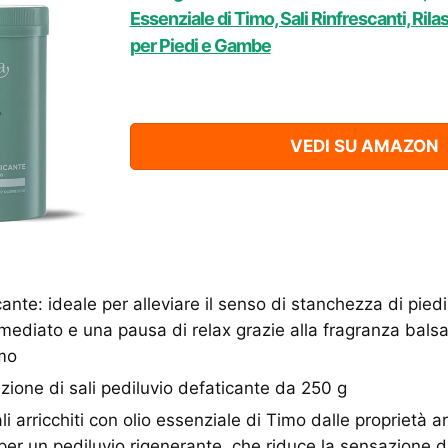
Essenziale di Timo, Sali Rinfrescanti, Rila
per Piedi e Gambe
VEDI SU AMAZON
ante: ideale per alleviare il senso di stanchezza di pied
mediato e una pausa di relax grazie alla fragranza balsam
imo
zione di sali pediluvio defaticante da 250 g
i arricchiti con olio essenziale di Timo dalle proprietà 
li per un pediluvio rigenerante, che riduce la sensazione