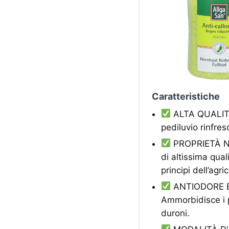
Caratteristiche
ALTA QUALITÀ 
pediluvio rinfres
PROPRIETÀ NAT
di altissima qual
principi dell’agr
ANTIODORE E P
Ammorbidisce i pi
duroni.