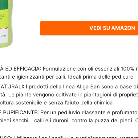
VEDI SU AMAZON
ED EFFICACIA: Formulazione con oli essenziali 100% nat
canti e igienizzanti per calli. Ideali prima delle pedicure
URALI: I prodotti della linea Allga San sono a base di
ità. Le piante vengono coltivate in piantagioni di propri
icoltura sostenibile e senza l’aiuto della chimica
URIFICANTE: Per un pediluvio rilassante e profumato. S
edi secchi, i calli e i duroni, contro la puzza dei piedi. 