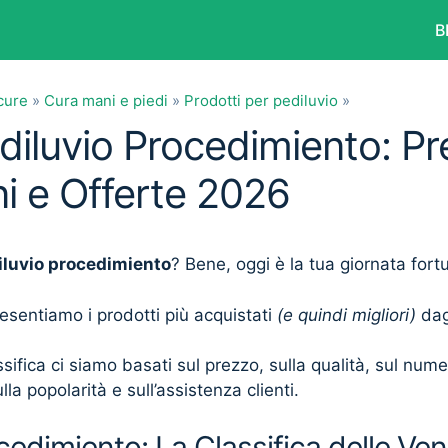
B
cure
»
Cura mani e piedi
»
Prodotti per pediluvio
»
diluvio Procedimiento: Pr
i e Offerte 2026
iluvio procedimiento
? Bene, oggi è la tua giornata fort
presentiamo i prodotti più acquistati
(e quindi migliori)
dagl
sifica ci siamo basati sul prezzo, sulla qualità, sul num
lla popolarità e sull’assistenza clienti.
cedimiento: La Classifica delle Ven