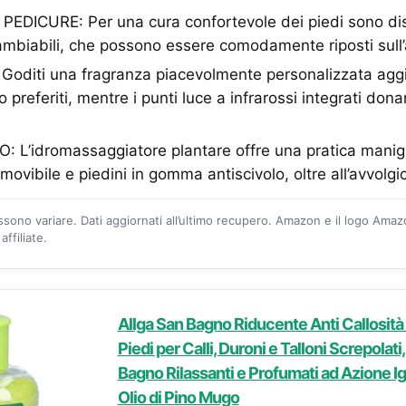
EDICURE: Per una cura confortevole dei piedi sono dis
ambiabili, che possono essere comodamente riposti sull
oditi una fragranza piacevolmente personalizzata aggi
 preferiti, mentre i punti luce a infrarossi integrati dona
 L’idromassaggiatore plantare offre una pratica maniglia
imovibile e piedini in gomma antiscivolo, oltre all’avvol
ossono variare. Dati aggiornati all’ultimo recupero. Amazon e il logo Ama
ffiliate.
Allga San Bagno Riducente Anti Callosità -
Piedi per Calli, Duroni e Talloni Screpolati
Bagno Rilassanti e Profumati ad Azione I
Olio di Pino Mugo