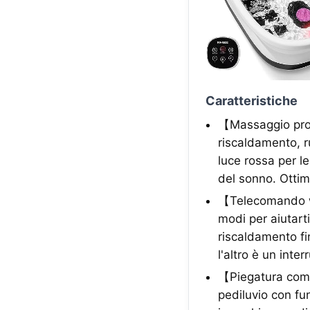
Caratteristiche
【Massaggio prof
riscaldamento, r
luce rossa per le
del sonno. Ottimo
【Telecomando wir
modi per aiutarti
riscaldamento fi
l'altro è un inte
【Piegatura comp
pediluvio con fun