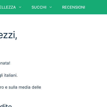
ELLEZZA
SUCCHI
RECENSIONI
ezzi,
unata!
i italiani.
ero e sulla media delle
dite