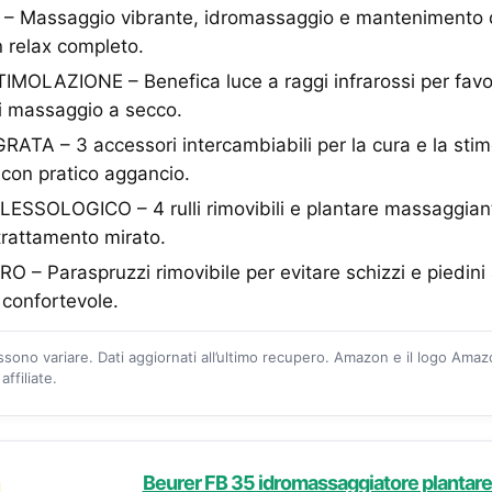
 – Massaggio vibrante, idromassaggio e mantenimento 
n relax completo.
OLAZIONE – Benefica luce a raggi infrarossi per favori
di massaggio a secco.
TA – 3 accessori intercambiabili per la cura e la stim
, con pratico aggancio.
SSOLOGICO – 4 rulli rimovibili e plantare massaggian
trattamento mirato.
 – Paraspruzzi rimovibile per evitare schizzi e piedini 
e confortevole.
ossono variare. Dati aggiornati all’ultimo recupero. Amazon e il logo Ama
ffiliate.
Beurer FB 35 idromassaggiatore plantar