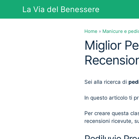
Vai
La Via del Benessere
al
contenuto
Home
»
Manicure e pedi
Miglior Pe
Recension
Sei alla ricerca di
ped
In questo articolo ti 
Per creare questa clas
recensioni ricevute, su
Pediluvio Pro