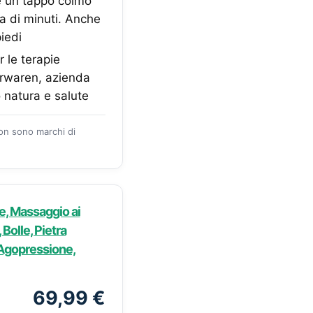
e un tappo colmo
ina di minuti. Anche
iedi
 le terapie
urwaren, azienda
o natura e salute
zon sono marchi di
e, Massaggio ai
olle, Pietra
r Agopressione,
69,99 €