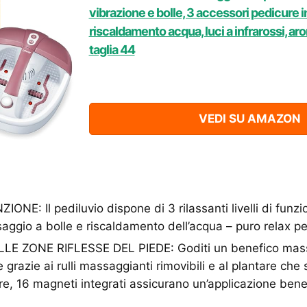
vibrazione e bolle, 3 accessori pedicure i
riscaldamento acqua, luci a infrarossi, aro
taglia 44
VEDI SU AMAZON
IONE: Il pediluvio dispone di 3 rilassanti livelli di fun
aggio a bolle e riscaldamento dell’acqua – puro relax per
E ZONE RIFLESSE DEL PIEDE: Goditi un benefico mass
e grazie ai rulli massaggianti rimovibili e al plantare che 
re, 16 magneti integrati assicurano un’applicazione ben