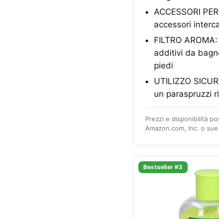
ACCESSORI PER P
accessori interc
FILTRO AROMA: G
additivi da bagno
piedi
UTILIZZO SICURO:
un paraspruzzi r
Prezzi e disponibilità p
Amazon.com, Inc. o sue a
Bestseller #3