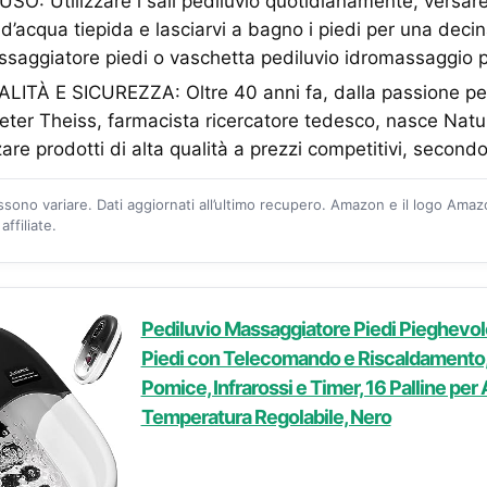
O: Utilizzare i sali pediluvio quotidianamente, versar
tri d’acqua tiepida e lasciarvi a bagno i piedi per una dec
ssaggiatore piedi o vaschetta pediluvio idromassaggio p
TÀ E SICUREZZA: Oltre 40 anni fa, dalla passione per
 Peter Theiss, farmacista ricercatore tedesco, nasce Nat
are prodotti di alta qualità a prezzi competitivi, second
ossono variare. Dati aggiornati all’ultimo recupero. Amazon e il logo Ama
ffiliate.
Pediluvio Massaggiatore Piedi Pieghevol
Piedi con Telecomando e Riscaldamento, B
Pomice, Infrarossi e Timer, 16 Palline pe
Temperatura Regolabile, Nero