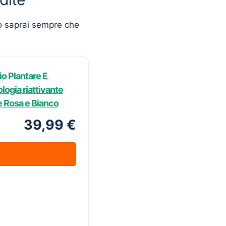
o saprai sempre che
o Plantare E
logia riattivante
re Rosa e Bianco
39,99 €