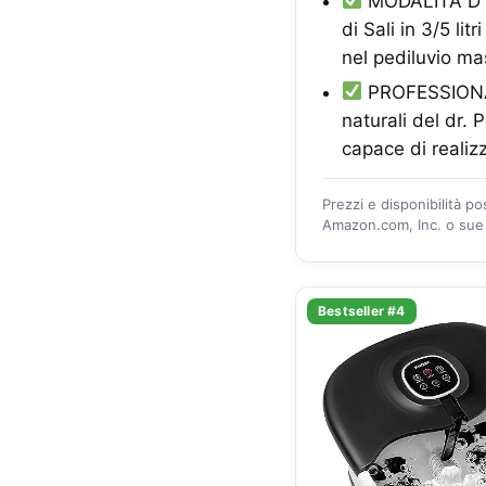
MODALITÀ D'US
di Sali in 3/5 li
nel pediluvio ma
PROFESSIONALI
naturali del dr.
capace di realizz
Prezzi e disponibilità p
Amazon.com, Inc. o sue a
Bestseller #4