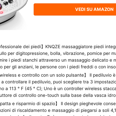
VEDI SU AMAZON
essionale dei piedi】KNQZE massaggiatore piedi integra
ullo per digitopressione, bolla, vibrazione, pomice per m
nire i piedi stanchi attraverso un massaggio delicato e mi
 per gli anziani, le persone con i piedi freddi o con inso
eless e controllo con un solo pulsante】 Il pediluvio è
 a controllare il pediluvio, puoi scegliere tra 3 impostazio
no a 113 ° F (45 ° C); Uno è un controller wireless stacca
rruttore di controllo one-touch sulla base della vasca id
atta e risparmio di spazio】 Il design pieghevole conse
zioni di riscaldamento e massaggio di piegarsi a soli 4,1