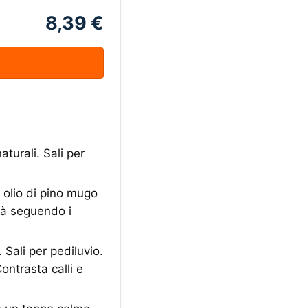
8,39 €
urali. Sali per
 olio di pino mugo
età seguendo i
ali per pediluvio.
Contrasta calli e