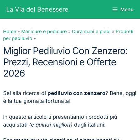
Vai
La Via del Benessere
Menu
al
contenuto
Home
»
Manicure e pedicure
»
Cura mani e piedi
»
Prodotti
per pediluvio
»
Miglior Pediluvio Con Zenzero:
Prezzi, Recensioni e Offerte
2026
Sei alla ricerca di
pediluvio con zenzero
? Bene, oggi
è la tua giornata fortunata!
In questo articolo ti presentiamo i prodotti più
acquistati
(e quindi migliori)
dagli italiani.