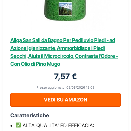
Allga San Sali da Bagno Per Pediluvio Piedi - ad
Azione Igienizzante, Ammorbidisce i Piedi
Secchi, Aiuta il Microcircolo, Contrasta l'Odore -
Con Olio di Pino Mugo
7,57 €
Prezzo aggiornato: 08/08/2026 12:09
VEDI SU AMAZON
Caratteristiche
ALTA QUALITA' ED EFFICACIA: