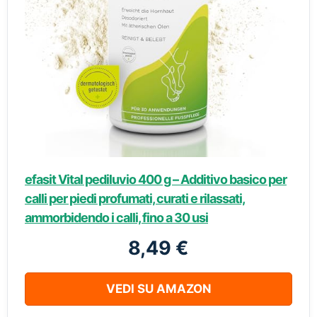
efasit Vital pediluvio 400 g – Additivo basico per
calli per piedi profumati, curati e rilassati,
ammorbidendo i calli, fino a 30 usi
8,49 €
VEDI SU AMAZON