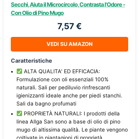
Secchi, Aiuta il Microcircolo, Contrasta l'Odore -
Con Olio di Pino Mugo
7,57 €
VEDI SU AMAZON
Caratteristiche
ALTA QUALITA' ED EFFICACIA:
Formulazione con oli essenziali 100%
naturali. Sali per pediluvio rinfrescanti
igienizzanti ideale anche per piedi stanchi.
Sali da bagno profumati
PROPRIETÀ NATURALI: I prodotti della
linea Allga San sono a base di olio di pino
mugo di altissima qualità. Le piante vengono
coltivate in piantagioni di proprietà