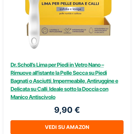
Dr. Scholl’s Lima per Piedi in Vetro Nano –
Rimuove all'istante la Pelle Secca su Piedi
Bagnati o Asciutti, Impermeabile, Antiruggine e
Delicata su Calli, Ideale sotto la Doccia con
Manico Antiscivolo
9,90 €
VEDI SU AMAZON