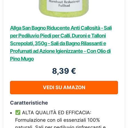
Allga San Bagno Riducente Anti Callosità - Sali
per Pediluvio Piedi per Calli, Duroni e Talloni
Screpolati, 350g - Sali da Bagno Rilassanti e
Profumati ad Azione Igienizzante - Con Olio di
Pino Mugo
8,39 €
VEDI SU AMAZON
Caratteristiche
ALTA QUALITÀ ED EFFICACIA:
Formulazione con oli essenziali 100%
naturali. Sali per pediluvio rinfrescanti e