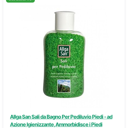
Allga San Sali da Bagno Per Pediluvio Piedi - ad
Azione Igienizzante, Ammorbidisce i Piedi