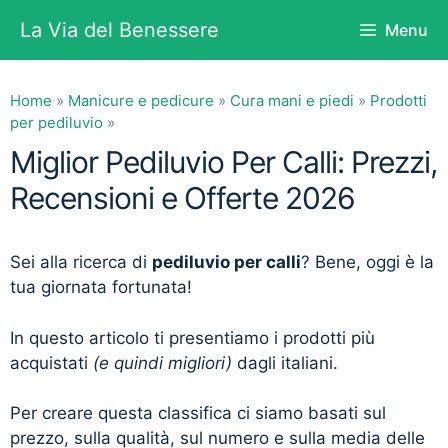
Vai
La Via del Benessere
Menu
al
contenuto
Home
»
Manicure e pedicure
»
Cura mani e piedi
»
Prodotti
per pediluvio
»
Miglior Pediluvio Per Calli: Prezzi,
Recensioni e Offerte 2026
Sei alla ricerca di
pediluvio per calli
? Bene, oggi è la
tua giornata fortunata!
In questo articolo ti presentiamo i prodotti più
acquistati
(e quindi migliori)
dagli italiani.
Per creare questa classifica ci siamo basati sul
prezzo, sulla qualità, sul numero e sulla media delle