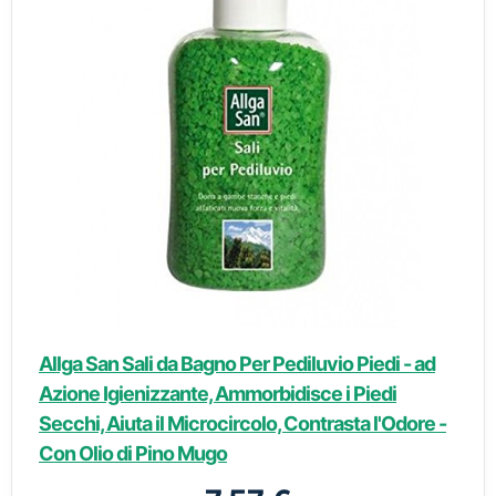
Allga San Sali da Bagno Per Pediluvio Piedi - ad
Azione Igienizzante, Ammorbidisce i Piedi
Secchi, Aiuta il Microcircolo, Contrasta l'Odore -
Con Olio di Pino Mugo