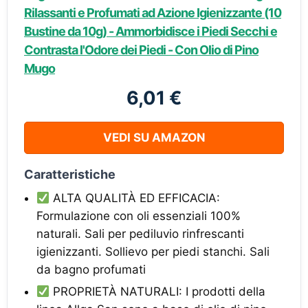
Rilassanti e Profumati ad Azione Igienizzante (10
Bustine da 10g) - Ammorbidisce i Piedi Secchi e
Contrasta l'Odore dei Piedi - Con Olio di Pino
Mugo
6,01 €
VEDI SU AMAZON
Caratteristiche
ALTA QUALITÀ ED EFFICACIA:
Formulazione con oli essenziali 100%
naturali. Sali per pediluvio rinfrescanti
igienizzanti. Sollievo per piedi stanchi. Sali
da bagno profumati
PROPRIETÀ NATURALI: I prodotti della