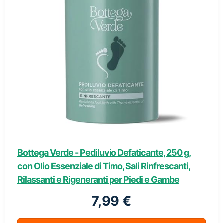
Bottega Verde - Pediluvio Defaticante, 250 g,
con Olio Essenziale di Timo, Sali Rinfrescanti,
Rilassanti e Rigeneranti per Piedi e Gambe
7,99 €