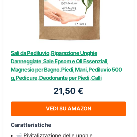
Sali da Pediluvio, Riparazione Unghie
Danneggiate, Sale Epsom e Oli Essenziali,
Magnesio per Bagno, Piedi, Mani, Pediluvio 500
g, Pedicure, Deodorante per Piedi, Calli
21,50 €
VEDI SU AMAZON
Caratteristiche
Rivitalizzazione delle unghie