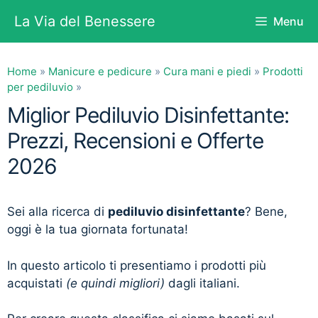
Vai
La Via del Benessere
Menu
al
contenuto
Home
»
Manicure e pedicure
»
Cura mani e piedi
»
Prodotti
per pediluvio
»
Miglior Pediluvio Disinfettante:
Prezzi, Recensioni e Offerte
2026
Sei alla ricerca di
pediluvio disinfettante
? Bene,
oggi è la tua giornata fortunata!
In questo articolo ti presentiamo i prodotti più
acquistati
(e quindi migliori)
dagli italiani.