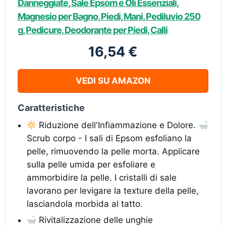
Danneggiate, Sale Epsom e Oli Essenziali,
Magnesio per Bagno, Piedi, Mani, Pediluvio 250
g, Pedicure, Deodorante per Piedi, Calli
16,54 €
VEDI SU AMAZON
Caratteristiche
Riduzione dell'Infiammazione e Dolore.
Scrub corpo - I sali di Epsom esfoliano la
pelle, rimuovendo la pelle morta. Applicare
sulla pelle umida per esfoliare e
ammorbidire la pelle. I cristalli di sale
lavorano per levigare la texture della pelle,
lasciandola morbida al tatto.
Rivitalizzazione delle unghie