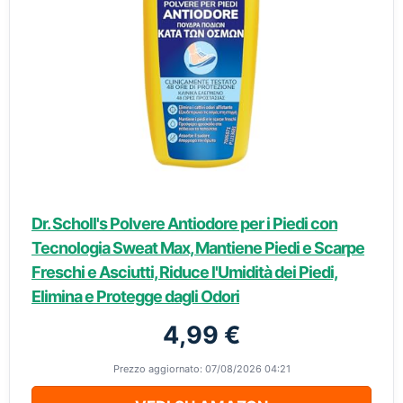
Dr. Scholl's Polvere Antiodore per i Piedi con
Tecnologia Sweat Max, Mantiene Piedi e Scarpe
Freschi e Asciutti, Riduce l'Umidità dei Piedi,
Elimina e Protegge dagli Odori
4,99 €
Prezzo aggiornato: 07/08/2026 04:21