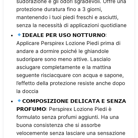
sudorazione e gli odori sgradevoli. Offre una
protezione duratura fino a 3 giorni,
mantenendo i tuoi piedi freschi e asciutti,
senza la necessità di applicazioni quotidiane
𝗜𝗗𝗘𝗔𝗟𝗘 𝗣𝗘𝗥 𝗨𝗦𝗢 𝗡𝗢𝗧𝗧𝗨𝗥𝗡𝗢:
Applicare Perspirex Lozione Piedi prima di
andare a dormire poiché le ghiandole
sudoripare sono meno attive. Lascialo
asciugare completamente e la mattina
seguente risciacquare con acqua e sapone,
l’effetto della protezione resiste anche dopo
la doccia
𝗖𝗢𝗠𝗣𝗢𝗦𝗜𝗭𝗜𝗢𝗡𝗘 𝗗𝗘𝗟𝗜𝗖𝗔𝗧𝗔 𝗘 𝗦𝗘𝗡𝗭𝗔
𝗣𝗥𝗢𝗙𝗨𝗠𝗢: Perspirex Lozione Piedi è
formulato senza profumi aggiunti. Ha una
buona consistenza che si assorbe
velocemente senza lasciare una sensazione