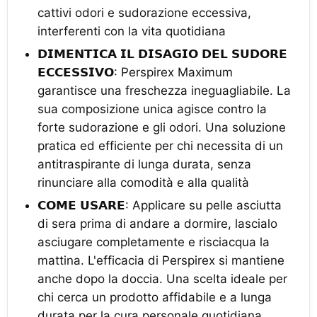
cattivi odori e sudorazione eccessiva,
interferenti con la vita quotidiana
𝗗𝗜𝗠𝗘𝗡𝗧𝗜𝗖𝗔 𝗜𝗟 𝗗𝗜𝗦𝗔𝗚𝗜𝗢 𝗗𝗘𝗟 𝗦𝗨𝗗𝗢𝗥𝗘
𝗘𝗖𝗖𝗘𝗦𝗦𝗜𝗩𝗢: Perspirex Maximum
garantisce una freschezza ineguagliabile. La
sua composizione unica agisce contro la
forte sudorazione e gli odori. Una soluzione
pratica ed efficiente per chi necessita di un
antitraspirante di lunga durata, senza
rinunciare alla comodità e alla qualità
𝗖𝗢𝗠𝗘 𝗨𝗦𝗔𝗥𝗘: Applicare su pelle asciutta
di sera prima di andare a dormire, lascialo
asciugare completamente e risciacqua la
mattina. L'efficacia di Perspirex si mantiene
anche dopo la doccia. Una scelta ideale per
chi cerca un prodotto affidabile e a lunga
durata per la cura personale quotidiana