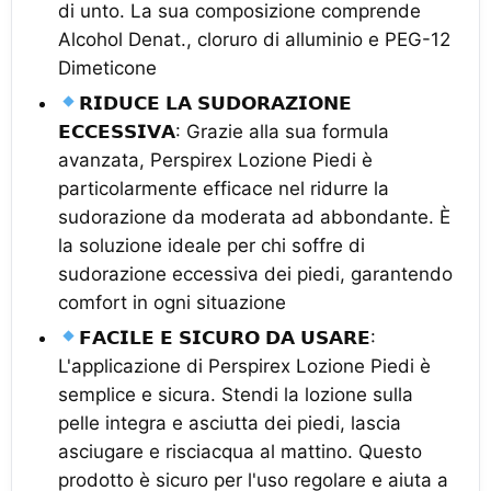
di unto. La sua composizione comprende
Alcohol Denat., cloruro di alluminio e PEG-12
Dimeticone
𝗥𝗜𝗗𝗨𝗖𝗘 𝗟𝗔 𝗦𝗨𝗗𝗢𝗥𝗔𝗭𝗜𝗢𝗡𝗘
𝗘𝗖𝗖𝗘𝗦𝗦𝗜𝗩𝗔: Grazie alla sua formula
avanzata, Perspirex Lozione Piedi è
particolarmente efficace nel ridurre la
sudorazione da moderata ad abbondante. È
la soluzione ideale per chi soffre di
sudorazione eccessiva dei piedi, garantendo
comfort in ogni situazione
𝗙𝗔𝗖𝗜𝗟𝗘 𝗘 𝗦𝗜𝗖𝗨𝗥𝗢 𝗗𝗔 𝗨𝗦𝗔𝗥𝗘:
L'applicazione di Perspirex Lozione Piedi è
semplice e sicura. Stendi la lozione sulla
pelle integra e asciutta dei piedi, lascia
asciugare e risciacqua al mattino. Questo
prodotto è sicuro per l'uso regolare e aiuta a