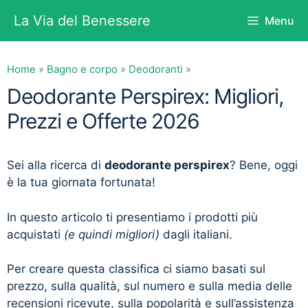
Vai
La Via del Benessere
Menu
al
contenuto
Home
»
Bagno e corpo
»
Deodoranti
»
Deodorante Perspirex: Migliori,
Prezzi e Offerte 2026
Sei alla ricerca di
deodorante perspirex
? Bene, oggi
è la tua giornata fortunata!
In questo articolo ti presentiamo i prodotti più
acquistati
(e quindi migliori)
dagli italiani.
Per creare questa classifica ci siamo basati sul
prezzo, sulla qualità, sul numero e sulla media delle
recensioni ricevute, sulla popolarità e sull’assistenza