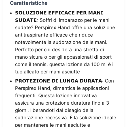
Caratteristiche
𝗦𝗢𝗟𝗨𝗭𝗜𝗢𝗡𝗘 𝗘𝗙𝗙𝗜𝗖𝗔𝗖𝗘 𝗣𝗘𝗥 𝗠𝗔𝗡𝗜
𝗦𝗨𝗗𝗔𝗧𝗘: Soffri di imbarazzo per le mani
sudate? Perspirex Hand offre una soluzione
antitraspirante efficace che riduce
notevolmente la sudorazione delle mani.
Perfetto per chi desidera una stretta di
mano sicura o per gli appassionati di sport
come il tennis, questa lozione da 100 ml è il
tuo alleato per mani asciutte
𝗣𝗥𝗢𝗧𝗘𝗭𝗜𝗢𝗡𝗘 𝗗𝗜 𝗟𝗨𝗡𝗚𝗔 𝗗𝗨𝗥𝗔𝗧𝗔: Con
Perspirex Hand, dimentica le applicazioni
frequenti. Questa lozione innovativa
assicura una protezione duratura fino a 3
giorni, liberandoti dal disagio della
sudorazione eccessiva. È la soluzione ideale
per mantenere le mani asciutte e