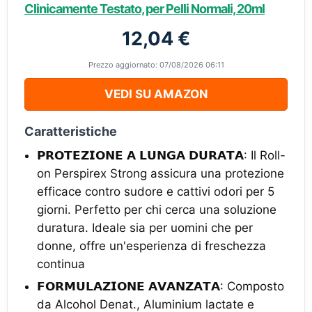
Clinicamente Testato, per Pelli Normali, 20ml
12,04 €
Prezzo aggiornato: 07/08/2026 06:11
VEDI SU AMAZON
Caratteristiche
𝗣𝗥𝗢𝗧𝗘𝗭𝗜𝗢𝗡𝗘 𝗔 𝗟𝗨𝗡𝗚𝗔 𝗗𝗨𝗥𝗔𝗧𝗔: Il Roll-
on Perspirex Strong assicura una protezione
efficace contro sudore e cattivi odori per 5
giorni. Perfetto per chi cerca una soluzione
duratura. Ideale sia per uomini che per
donne, offre un'esperienza di freschezza
continua
𝗙𝗢𝗥𝗠𝗨𝗟𝗔𝗭𝗜𝗢𝗡𝗘 𝗔𝗩𝗔𝗡𝗭𝗔𝗧𝗔: Composto
da Alcohol Denat., Aluminium lactate e