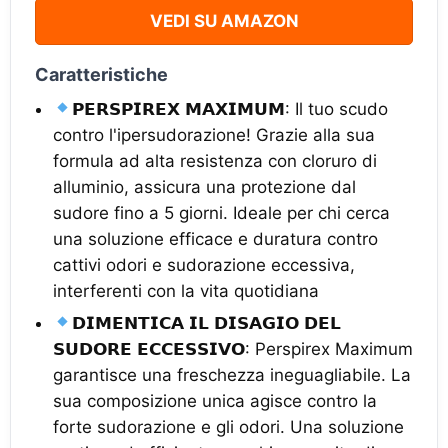
VEDI SU AMAZON
Caratteristiche
𝗣𝗘𝗥𝗦𝗣𝗜𝗥𝗘𝗫 𝗠𝗔𝗫𝗜𝗠𝗨𝗠: Il tuo scudo
contro l'ipersudorazione! Grazie alla sua
formula ad alta resistenza con cloruro di
alluminio, assicura una protezione dal
sudore fino a 5 giorni. Ideale per chi cerca
una soluzione efficace e duratura contro
cattivi odori e sudorazione eccessiva,
interferenti con la vita quotidiana
𝗗𝗜𝗠𝗘𝗡𝗧𝗜𝗖𝗔 𝗜𝗟 𝗗𝗜𝗦𝗔𝗚𝗜𝗢 𝗗𝗘𝗟
𝗦𝗨𝗗𝗢𝗥𝗘 𝗘𝗖𝗖𝗘𝗦𝗦𝗜𝗩𝗢: Perspirex Maximum
garantisce una freschezza ineguagliabile. La
sua composizione unica agisce contro la
forte sudorazione e gli odori. Una soluzione