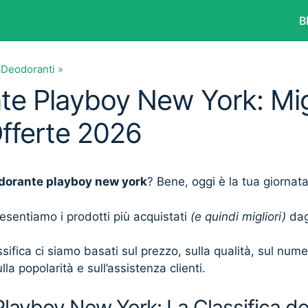
B
»
Deodoranti
»
e Playboy New York: Migl
Offerte 2026
dorante playboy new york
? Bene, oggi è la tua giornat
presentiamo i prodotti più acquistati
(e quindi migliori)
dagl
sifica ci siamo basati sul prezzo, sulla qualità, sul num
lla popolarità e sull’assistenza clienti.
layboy New York: La Classifica de