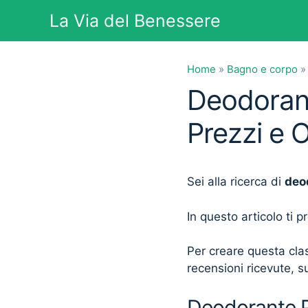
Vai
La Via del Benessere
al
contenuto
Home
»
Bagno e corpo
Deodorant
Prezzi e 
Sei alla ricerca di
deo
In questo articolo ti 
Per creare questa clas
recensioni ricevute, su
Deodorante P