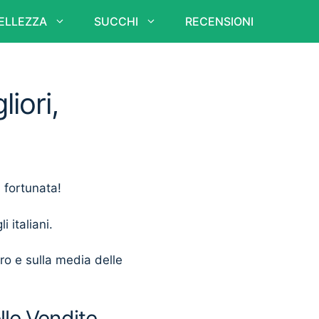
ELLEZZA
SUCCHI
RECENSIONI
iori,
a fortunata!
i italiani.
ero e sulla media delle
lle Vendite