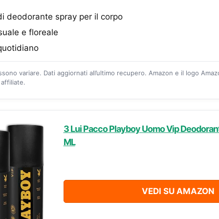
i deodorante spray per il corpo
uale e floreale
 quotidiano
ossono variare. Dati aggiornati all’ultimo recupero. Amazon e il logo Ama
ffiliate.
3 Lui Pacco Playboy Uomo Vip Deodorant
ML
VEDI SU AMAZON