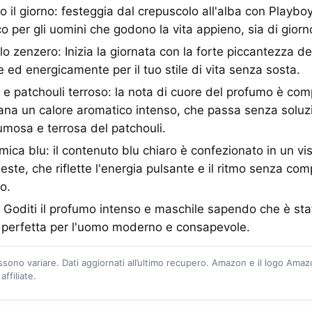
tto il giorno: festeggia dal crepuscolo all'alba con Play
 per gli uomini che godono la vita appieno, sia di giorn
lo zenzero: Inizia la giornata con la forte piccantezza de
ed energicamente per il tuo stile di vita senza sosta.
 e patchouli terroso: la nota di cuore del profumo è com
ana un calore aromatico intenso, che passa senza soluzi
fumosa e terrosa del patchouli.
ica blu: il contenuto blu chiaro è confezionato in un vi
leste, che riflette l'energia pulsante e il ritmo senza c
o.
Goditi il profumo intenso e maschile sapendo che è sta
 perfetta per l'uomo moderno e consapevole.
ossono variare. Dati aggiornati all’ultimo recupero. Amazon e il logo Ama
ffiliate.