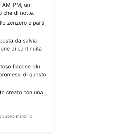
boy AM-PM, un
o che di notte.
llo zenzero e parti
posta da salvia
one di continuità
stoso flacone blu
ompromessi di questo
to creato con una
zon sono marchi di