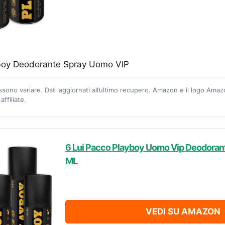
boy Deodorante Spray Uomo VIP
ossono variare. Dati aggiornati all’ultimo recupero. Amazon e il logo Ama
ffiliate.
6 Lui Pacco Playboy Uomo Vip Deodorant
ML
VEDI SU AMAZON