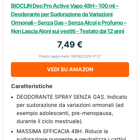
BIOCLIN Deo Pro Active Vapo 48H – 100 ml –
Deodorante per Sudorazione da Variazioni
Ormonali – Senza Gas – Senza Alcol e Profumo –
Non Lascia Aloni sui vestiti - Testato dai 12 anni
7,49 €
Prezzo aggiornato: 08/08/2026 07:27
VEDI SU AMAZON
Caratteristiche
DEODORANTE SPRAY SENZA GAS. Indicato
per sudorazione da variazioni ormonali (ad
esempio adolescenti, pre-menopausa,
durante il ciclo mestruale).
MASSIMA EFFICACIA 48H. Riduce la
sudorazione pungente e neutralizza i cattivi