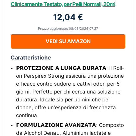
Clinicamente Testato, per Pelli Normali, 20ml
12,04 €
Prezzo aggiornato: 08/08/2026 07:27
VEDI SU AMAZON
Caratteristiche
𝗣𝗥𝗢𝗧𝗘𝗭𝗜𝗢𝗡𝗘 𝗔 𝗟𝗨𝗡𝗚𝗔 𝗗𝗨𝗥𝗔𝗧𝗔: Il Roll-
on Perspirex Strong assicura una protezione
efficace contro sudore e cattivi odori per 5
giorni. Perfetto per chi cerca una soluzione
duratura. Ideale sia per uomini che per
donne, offre un'esperienza di freschezza
continua
𝗙𝗢𝗥𝗠𝗨𝗟𝗔𝗭𝗜𝗢𝗡𝗘 𝗔𝗩𝗔𝗡𝗭𝗔𝗧𝗔: Composto
da Alcohol Denat., Aluminium lactate e