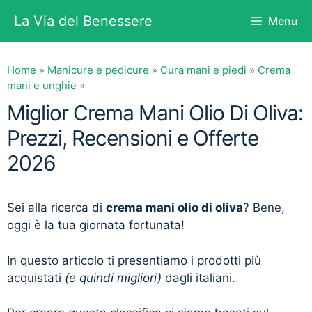
Vai
La Via del Benessere
Menu
al
contenuto
Home
»
Manicure e pedicure
»
Cura mani e piedi
»
Crema
mani e unghie
»
Miglior Crema Mani Olio Di Oliva:
Prezzi, Recensioni e Offerte
2026
Sei alla ricerca di
crema mani olio di oliva
? Bene,
oggi è la tua giornata fortunata!
In questo articolo ti presentiamo i prodotti più
acquistati
(e quindi migliori)
dagli italiani.