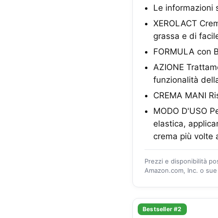
Le informazioni 
XEROLACT Crema p
grassa e di faci
FORMULA con Bur
AZIONE Trattament
funzionalità dell
CREMA MANI Ristab
MODO D'USO Per 
elastica, applica
crema più volte 
Prezzi e disponibilità p
Amazon.com, Inc. o sue a
Bestseller #2