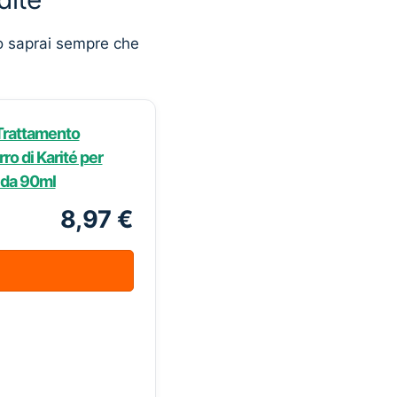
o saprai sempre che
 Trattamento
ro di Karité per
e da 90ml
8,97 €