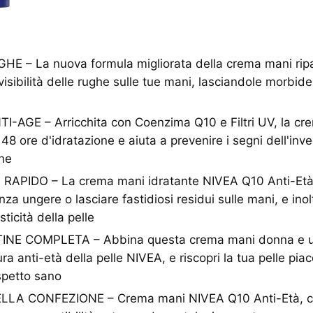
 – La nuova formula migliorata della crema mani ripar
visibilità delle rughe sulle tue mani, lasciandole morbid
I-AGE – Arricchita con Coenzima Q10 e Filtri UV, la c
48 ore d'idratazione e aiuta a prevenire i segni dell'in
one
APIDO – La crema mani idratante NIVEA Q10 Anti-Età 
a ungere o lasciare fastidiosi residui sulle mani, e inol
sticità della pelle
NE COMPLETA – Abbina questa crema mani donna e uom
ura anti-età della pelle NIVEA, e riscopri la tua pelle pi
spetto sano
A CONFEZIONE – Crema mani NIVEA Q10 Anti-Età, cr