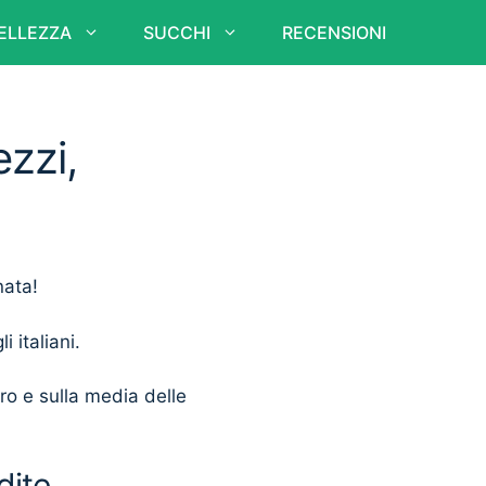
ELLEZZA
SUCCHI
RECENSIONI
zzi,
nata!
i italiani.
ero e sulla media delle
dite