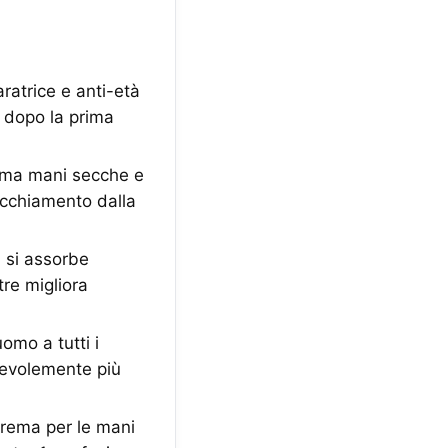
atrice e anti-età
e dopo la prima
rema mani secche e
vecchiamento dalla
si assorbe
tre migliora
o a tutti i
acevolemente più
ema per le mani