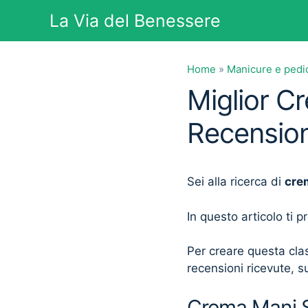
Vai
La Via del Benessere
al
contenuto
Home
»
Manicure e pedi
Miglior C
Recension
Sei alla ricerca di
cre
In questo articolo ti 
Per creare questa clas
recensioni ricevute, su
Crema Mani So