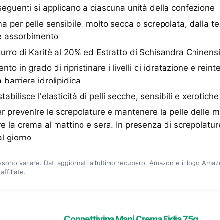
seguenti si applicano a ciascuna unità della confezione
er pelle sensibile, molto secca o screpolata, dalla te
le assorbimento
ro di Karitè al 20% ed Estratto di Schisandra Chinens
o in grado di ripristinare i livelli di idratazione e reint
a barriera idrolipidica
ilisce l'elasticità di pelli secche, sensibili e xerotiche
prevenire le screpolature e mantenere la pelle delle 
re la crema al mattino e sera. In presenza di screpolature
al giorno
ossono variare. Dati aggiornati all’ultimo recupero. Amazon e il logo Ama
ffiliate.
Connettivina Mani Crema Fidia 75g