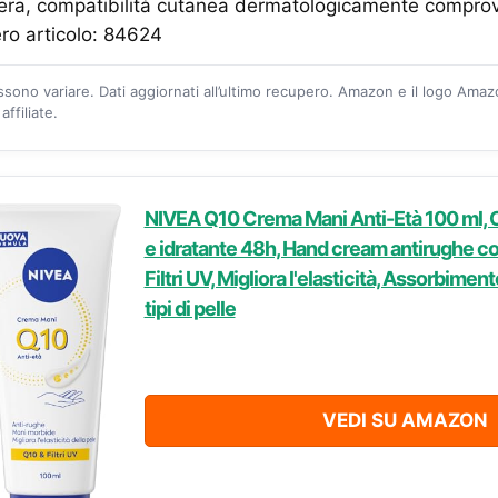
gera, compatibilità cutanea dermatologicamente comprov
ro articolo: 84624
ossono variare. Dati aggiornati all’ultimo recupero. Amazon e il logo Ama
ffiliate.
NIVEA Q10 Crema Mani Anti-Età 100 ml, 
e idratante 48h, Hand cream antirughe 
Filtri UV, Migliora l'elasticità, Assorbimento
tipi di pelle
VEDI SU AMAZON