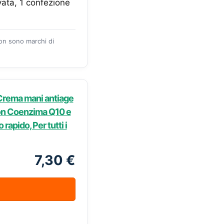
ata, 1 confezione
zon sono marchi di
Crema mani antiage
con Coenzima Q10 e
 rapido, Per tutti i
7,30 €