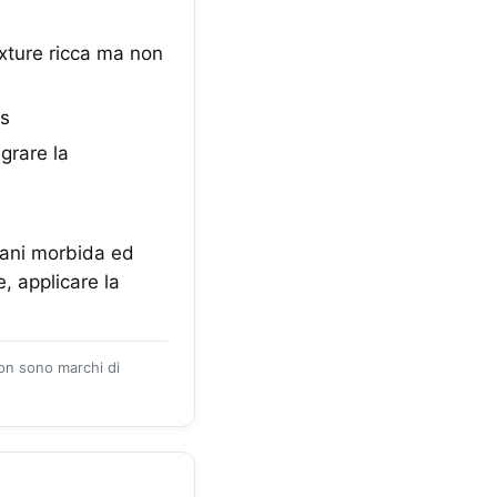
xture ricca ma non
is
egrare la
mani morbida ed
, applicare la
zon sono marchi di