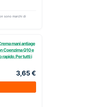
zon sono marchi di
Crema mani antiage
con Coenzima Q10 e
 rapido, Per tutti i
3,65 €