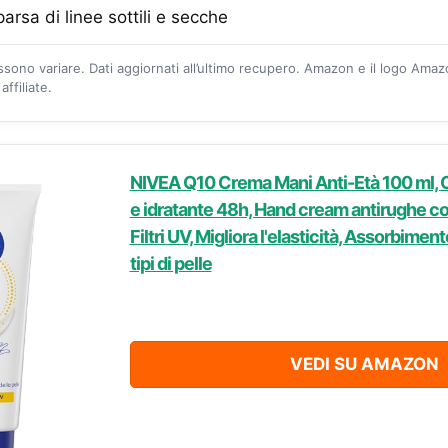
arsa di linee sottili e secche
ossono variare. Dati aggiornati all’ultimo recupero. Amazon e il logo Ama
ffiliate.
NIVEA Q10 Crema Mani Anti-Età 100 ml, 
e idratante 48h, Hand cream antirughe 
Filtri UV, Migliora l'elasticità, Assorbimento
tipi di pelle
VEDI SU AMAZON