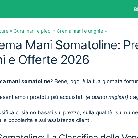
B
cure
»
Cura mani e piedi
»
Crema mani e unghie
»
rema Mani Somatoline: Pre
i e Offerte 2026
ma mani somatoline
? Bene, oggi è la tua giornata fortu
presentiamo i prodotti più acquistati
(e quindi migliori)
dagl
sifica ci siamo basati sul prezzo, sulla qualità, sul num
lla popolarità e sull’assistenza clienti.
matoline: La Classifica delle Ven