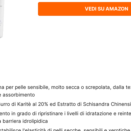
VEDI SU AMAZON
er pelle sensibile, molto secca o screpolata, dalla te
le assorbimento
ro di Karitè al 20% ed Estratto di Schisandra Chinens
o in grado di ripristinare i livelli di idratazione e reint
a barriera idrolipidica
ilisce l'elasticità di pelli secche, sensibili e xerotiche