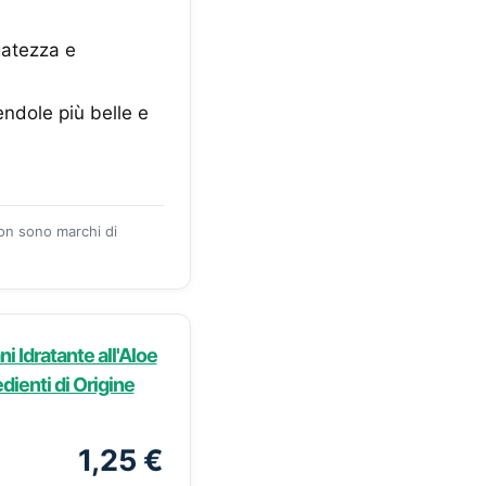
gatezza e
endole più belle e
zon sono marchi di
 Idratante all'Aloe
dienti di Origine
1,25 €