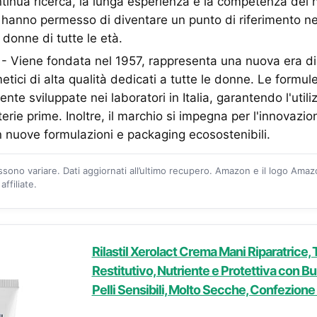
tinua ricerca, la lunga esperienza e la competenza dei n
ci hanno permesso di diventare un punto di riferimento ne
 donne di tutte le età.
 Viene fondata nel 1957, rappresenta una nuova era di
tici di alta qualità dedicati a tutte le donne. Le formule
e sviluppate nei laboratori in Italia, garantendo l'utiliz
erie prime. Inoltre, il marchio si impegna per l'innovazio
on nuove formulazioni e packaging ecosostenibili.
ossono variare. Dati aggiornati all’ultimo recupero. Amazon e il logo Ama
ffiliate.
Rilastil Xerolact Crema Mani Riparatrice,
Restitutivo, Nutriente e Protettiva con Bur
Pelli Sensibili, Molto Secche, Confezion