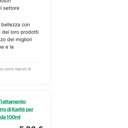
ostri
l settore
 bellezza con
 dei loro prodotti
zo dei migliori
ne e la
zon sono marchi di
 Trattamento
ro di Karité per
e da 100ml