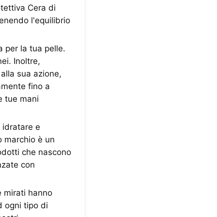
ettiva Cera di
enendo l'equilibrio
per la tua pelle.
i. Inoltre,
 alla sua azione,
amente fino a
e tue mani
idratare e
o marchio è un
rodotti che nascono
nzate con
e mirati hanno
 ogni tipo di