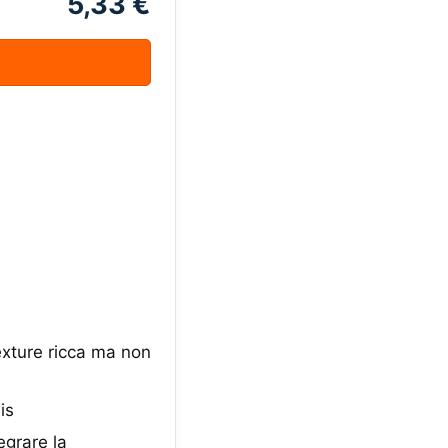
5,33 €
exture ricca ma non
is
egrare la