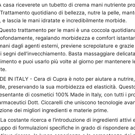
asa riceverete un tubetto di crema mani nutriente prot
Trattamento quotidiano di bellezza, nutre la pelle, mant
, e lascia le mani idratate e incredibilmente morbide.
esto trattamento per le mani è una coccola quotidiana 
rofondamente, regalando morbidezza e comfort istantane
mani dagli agenti esterni, previene screpolature e grazie
e i segni dell'invecchiamento. Basta massaggiare delicat
mento e puoi usarlo più volte al giorno per mantenere l
te.
N ITALY - Cera di Cupra è noto per aiutare a nutrire, 
lle, preservando la sua morbidezza ed elasticità. Quest
esentante di cosmetici 100% Made in Italy, con tutti i p
armaceutici Dott. Ciccarelli che uniscono tecnologie ava
zione dei migliori ingredienti e materie prime.
 costante ricerca e l’introduzione di ingredienti attivi 
uppo di formulazioni specifiche in grado di rispondere ad