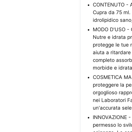
CONTENUTO - A c
Cupra da 75 ml. 
idrolipidico sano
MODO D'USO - Qu
Nutre e idrata p
protegge le tue 
aiuta a ritardar
completo assorbi
morbide e idrata
COSMETICA MADE I
proteggere la pe
orgoglioso rappr
nei Laboratori F
un'accurata sele
INNOVAZIONE - La
permesso lo svil