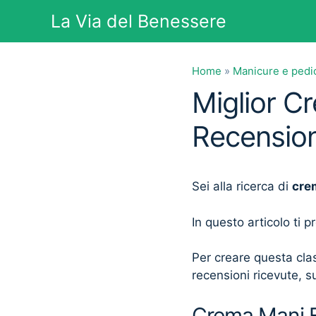
Vai
La Via del Benessere
al
contenuto
Home
»
Manicure e pedi
Miglior C
Recension
Sei alla ricerca di
cre
In questo articolo ti 
Per creare questa clas
recensioni ricevute, su
Crema Mani Ec