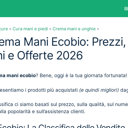
B
cure
»
Cura mani e piedi
»
Crema mani e unghie
»
rema Mani Ecobio: Prezzi,
i e Offerte 2026
ma mani ecobio
? Bene, oggi è la tua giornata fortunata!
presentiamo i prodotti più acquistati
(e quindi migliori)
dagl
sifica ci siamo basati sul prezzo, sulla qualità, sul num
lla popolarità e sull’assistenza clienti.
obio: La Classifica delle Vendite