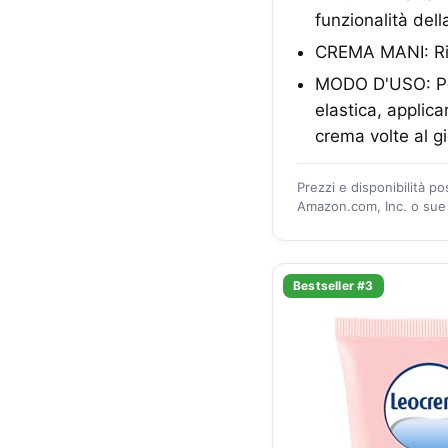
funzionalità dell
CREMA MANI: Rista
MODO D'USO: Per
elastica, applica
crema volte al g
Prezzi e disponibilità p
Amazon.com, Inc. o sue a
Bestseller #3