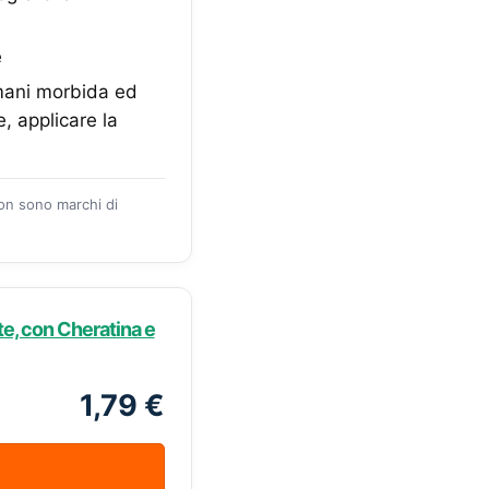
e
mani morbida ed
, applicare la
zon sono marchi di
e, con Cheratina e
1,79 €