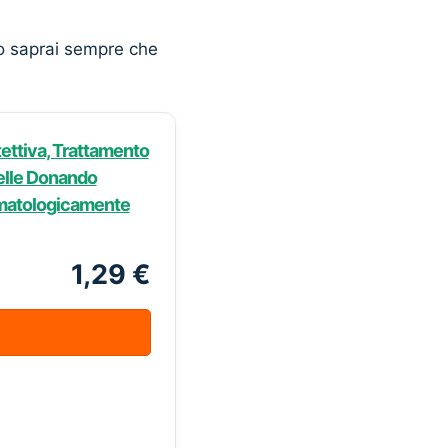
o saprai sempre che
ettiva, Trattamento
Pelle Donando
rmatologicamente
1,29 €