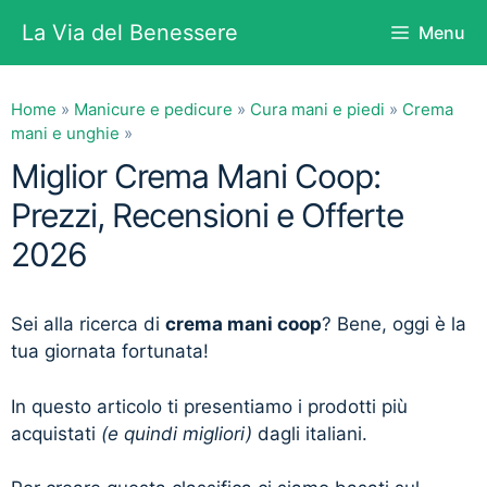
Vai
La Via del Benessere
Menu
al
contenuto
Home
»
Manicure e pedicure
»
Cura mani e piedi
»
Crema
mani e unghie
»
Miglior Crema Mani Coop:
Prezzi, Recensioni e Offerte
2026
Sei alla ricerca di
crema mani coop
? Bene, oggi è la
tua giornata fortunata!
In questo articolo ti presentiamo i prodotti più
acquistati
(e quindi migliori)
dagli italiani.