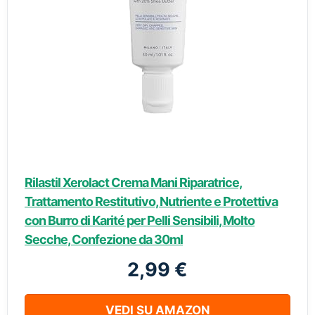
Rilastil Xerolact Crema Mani Riparatrice,
Trattamento Restitutivo, Nutriente e Protettiva
con Burro di Karité per Pelli Sensibili, Molto
Secche, Confezione da 30ml
2,99 €
VEDI SU AMAZON