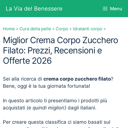
Vai
La Via del Benessere
Menu
al
contenuto
Home
»
Cura della pelle
»
Corpo
»
Idratanti corpo
»
Miglior Crema Corpo Zucchero
Filato: Prezzi, Recensioni e
Offerte 2026
Sei alla ricerca di
crema corpo zucchero filato
?
Bene, oggi è la tua giornata fortunata!
In questo articolo ti presentiamo i prodotti più
acquistati
(e quindi migliori)
dagli italiani.
Per creare questa classifica ci siamo basati sul