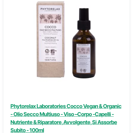
Phytorelax Laboratories Cocco Vegan & Organic
- Olio Secco Multiuso - Viso –Corpo -Capelli -
Nutriente & Riparatore, Avvolgente, Si Assorbe
Subito - 100ml