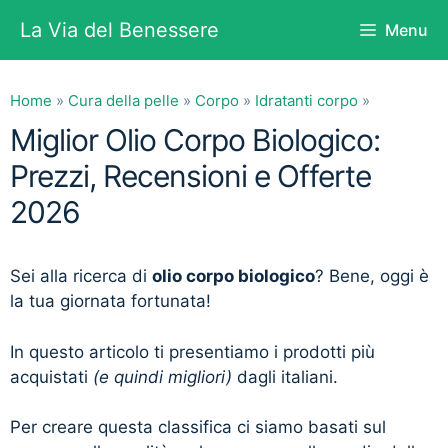
Vai
La Via del Benessere
Menu
al
contenuto
Home
»
Cura della pelle
»
Corpo
»
Idratanti corpo
»
Miglior Olio Corpo Biologico:
Prezzi, Recensioni e Offerte
2026
Sei alla ricerca di
olio corpo biologico
? Bene, oggi è
la tua giornata fortunata!
In questo articolo ti presentiamo i prodotti più
acquistati
(e quindi migliori)
dagli italiani.
Per creare questa classifica ci siamo basati sul