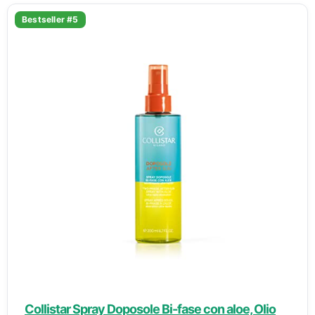
Bestseller #5
Collistar Spray Doposole Bi-fase con aloe, Olio