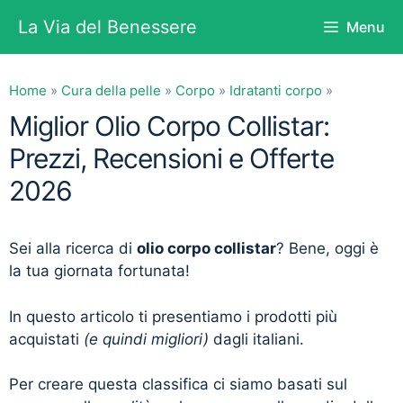
Vai
La Via del Benessere
Menu
al
contenuto
Home
»
Cura della pelle
»
Corpo
»
Idratanti corpo
»
Miglior Olio Corpo Collistar:
Prezzi, Recensioni e Offerte
2026
Sei alla ricerca di
olio corpo collistar
? Bene, oggi è
la tua giornata fortunata!
In questo articolo ti presentiamo i prodotti più
acquistati
(e quindi migliori)
dagli italiani.
Per creare questa classifica ci siamo basati sul