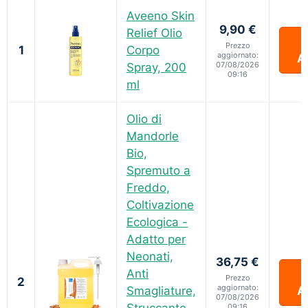
Aveeno Skin
9,90 €
Relief Olio
V
Prezzo
1
Corpo
aggiornato:
A
07/08/2026
Spray, 200
09:16
ml
Olio di
Mandorle
Bio,
Spremuto a
Freddo,
Coltivazione
Ecologica -
Adatto per
Neonati,
36,75 €
Anti
V
Prezzo
2
aggiornato:
Smagliature,
A
07/08/2026
Struccante,
09:16