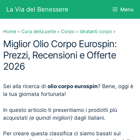
Vai
La Via del Benessere
Menu
al
contenuto
Home
»
Cura della pelle
»
Corpo
»
Idratanti corpo
»
Miglior Olio Corpo Eurospin:
Prezzi, Recensioni e Offerte
2026
Sei alla ricerca di
olio corpo eurospin
? Bene, oggi è
la tua giornata fortunata!
In questo articolo ti presentiamo i prodotti più
acquistati
(e quindi migliori)
dagli italiani.
Per creare questa classifica ci siamo basati sul