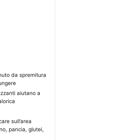
nuto da spremitura
 ungere
zzanti aiutano a
lorica
re sull’area
o, pancia, glutei,