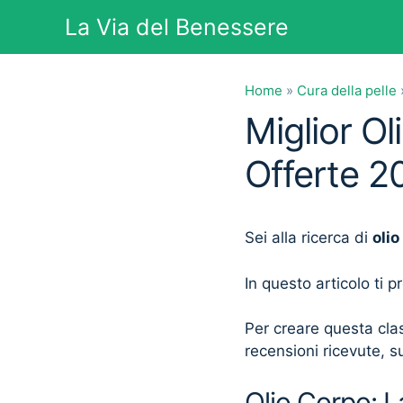
Vai
La Via del Benessere
al
contenuto
Home
»
Cura della pelle
Miglior Ol
Offerte 2
Sei alla ricerca di
olio
In questo articolo ti 
Per creare questa clas
recensioni ricevute, su
Olio Corpo: L