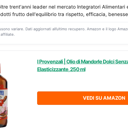
tre trent'anni leader nel mercato Integratori Alimentari
otti frutto dell'equilibrio tra rispetto, efficacia, beness
ossono variare. Dati aggiornati all’ultimo recupero. Amazon e il logo Ama
ffiliate.
I Provenzali | Olio di Mandorle Dolci Sen
Elasticizzante, 250 ml
VEDI SU AMAZON