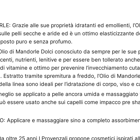
: Grazie alle sue proprietà idratanti ed emollienti, l’O
sulle pelli secche e aride ed è un ottimo elasticizzante d
oposto puro e senza profumo.
lio di Mandorle Dolci conosciuto da sempre per le sue 
centi, nutrienti, lenitive e per essere ben tollerato anche 
o di vitamine e ottimo per prevenire l’invecchiamento cu
a. Estratto tramite spremitura a freddo, l’Olio di Mandorle
 della linea sono ideali per l’idratazione di corpo, viso e ca
meglio se applicato a pelle ancora umida e massaggiato
uò essere usato anche sui capelli come impacco pre sh
 Applicare e massaggiare sino a completo assorbiment
 oltre 25 anni I Provenzali propone cosmetici ispirati al