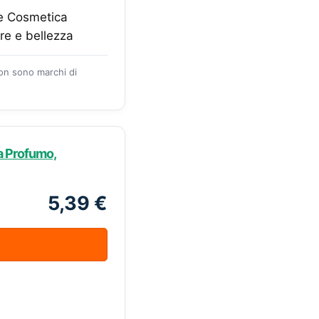
 e Cosmetica
ere e bellezza
zon sono marchi di
za Profumo,
5,39 €