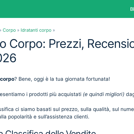
B
»
Corpo
»
Idratanti corpo
»
io Corpo: Prezzi, Recensio
026
 corpo
? Bene, oggi è la tua giornata fortunata!
presentiamo i prodotti più acquistati
(e quindi migliori)
dagl
sifica ci siamo basati sul prezzo, sulla qualità, sul num
lla popolarità e sull’assistenza clienti.
a Classifica delle Vendite