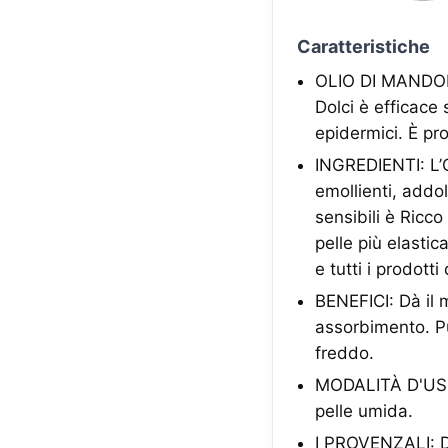
Caratteristiche
OLIO DI MANDORLE
Dolci è efficace 
epidermici. È pr
INGREDIENTI: L’O
emollienti, addol
sensibili è Ricc
pelle più elastic
e tutti i prodotti
BENEFICI: Dà il 
assorbimento. P
freddo.
MODALITÀ D'USO:
pelle umida.
I PROVENZALI: Da