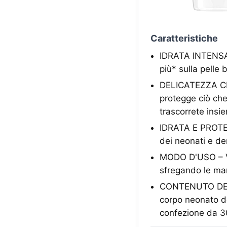
Caratteristiche
IDRATA INTENSAM
più* sulla pelle 
DELICATEZZA CL
protegge ciò che
trascorrete insi
IDRATA E PROTEGG
dei neonati e de
MODO D'USO – Ver
sfregando le man
CONTENUTO DELLA
corpo neonato d
confezione da 3