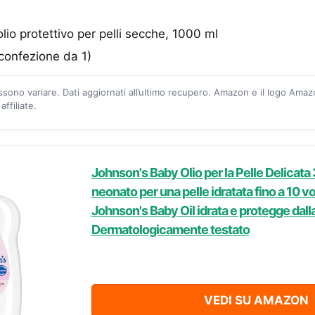
 olio protettivo per pelli secche, 1000 ml
(confezione da 1)
ossono variare. Dati aggiornati all’ultimo recupero. Amazon e il logo Ama
ffiliate.
Johnson's Baby Olio per la Pelle Delicata 
neonato per una pelle idratata fino a 10 vol
Johnson's Baby Oil idrata e protegge dal
Dermatologicamente testato
VEDI SU AMAZON