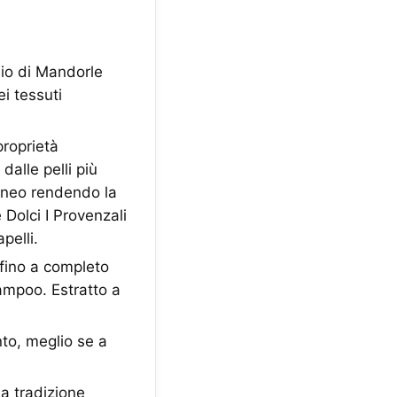
lio di Mandorle
ei tessuti
proprietà
dalle pelli più
taneo rendendo la
 Dolci I Provenzali
pelli.
 fino a completo
ampoo. Estratto a
o, meglio se a
la tradizione