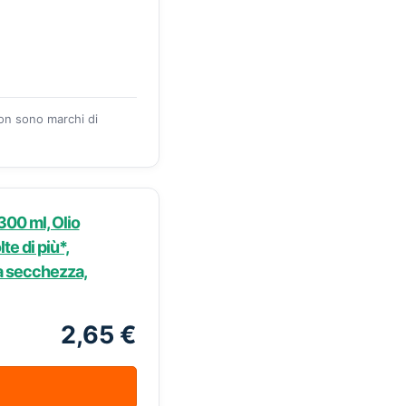
zon sono marchi di
300 ml, Olio
te di più*,
la secchezza,
2,65 €