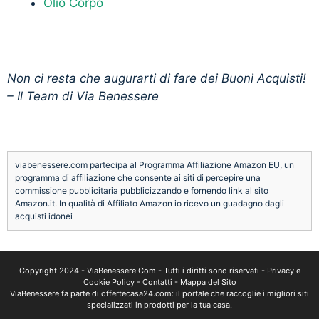
Olio Corpo
Non ci resta che augurarti di fare dei Buoni Acquisti!
– Il Team di Via Benessere
viabenessere.com partecipa al Programma Affiliazione Amazon EU, un
programma di affiliazione che consente ai siti di percepire una
commissione pubblicitaria pubblicizzando e fornendo link al sito
Amazon.it. In qualità di Affiliato Amazon io ricevo un guadagno dagli
acquisti idonei
Copyright 2024 -
ViaBenessere.Com
- Tutti i diritti sono riservati -
Privacy e
Cookie Policy
-
Contatti
-
Mappa del Sito
ViaBenessere fa parte di
offertecasa24.com
: il portale che raccoglie i migliori siti
specializzati in prodotti per la tua casa.