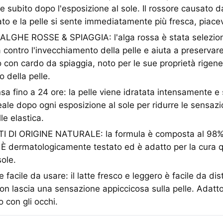
e subito dopo l'esposizione al sole. Il rossore causato d
iato e la pelle si sente immediatamente più fresca, piacev
HE ROSSE & SPIAGGIA: l'alga rossa è stata seleziona
 contro l'invecchiamento della pelle e aiuta a preservare
 con cardo da spiaggia, noto per le sue proprietà rigener
 della pelle.
sa fino a 24 ore: la pelle viene idratata intensamente e 
eale dopo ogni esposizione al sole per ridurre le sensazi
le elastica.
 DI ORIGINE NATURALE: la formula è composta al 98% d
. È dermatologicamente testato ed è adatto per la cura 
sole.
 facile da usare: il latte fresco e leggero è facile da dis
n lascia una sensazione appiccicosa sulla pelle. Adatto
o con gli occhi.