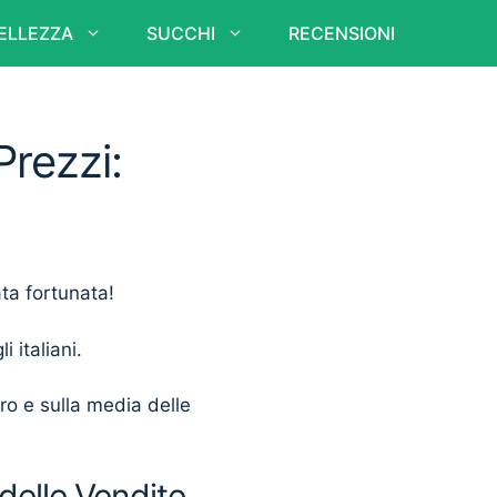
ELLEZZA
SUCCHI
RECENSIONI
rezzi:
ata fortunata!
i italiani.
ero e sulla media delle
delle Vendite