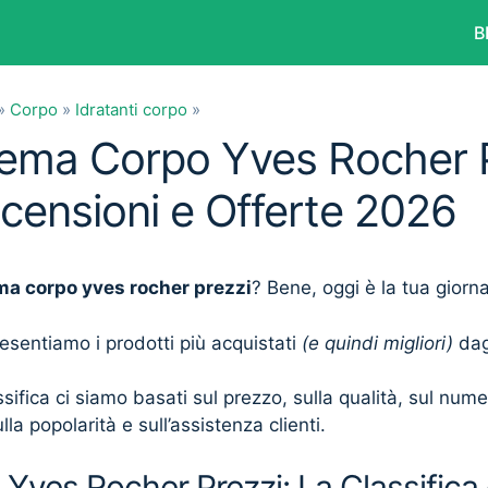
B
»
Corpo
»
Idratanti corpo
»
rema Corpo Yves Rocher P
ecensioni e Offerte 2026
ma corpo yves rocher prezzi
? Bene, oggi è la tua giorn
presentiamo i prodotti più acquistati
(e quindi migliori)
dagl
sifica ci siamo basati sul prezzo, sulla qualità, sul num
lla popolarità e sull’assistenza clienti.
ves Rocher Prezzi: La Classifica 