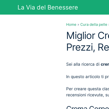
Vai
La Via del Benessere
al
contenuto
Home
»
Cura della pelle
Miglior C
Prezzi, R
Sei alla ricerca di
cre
In questo articolo ti 
Per creare questa clas
recensioni ricevute, su
Crema Corpo Y