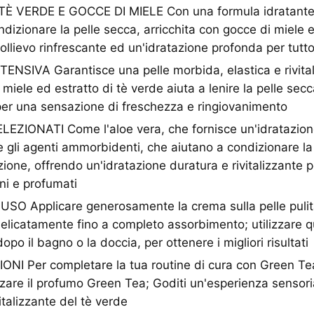
 VERDE E GOCCE DI MIELE Con una formula idratante 
ondizionare la pelle secca, arricchita con gocce di miele e
ollievo rinfrescante ed un'idratazione profonda per tutto
NSIVA Garantisce una pelle morbida, elastica e rivital
miele ed estratto di tè verde aiuta a lenire la pelle sec
 per una sensazione di freschezza e ringiovanimento
EZIONATI Come l'aloe vera, che fornisce un'idratazion
 e gli agenti ammorbidenti, che aiutano a condizionare la
zione, offrendo un'idratazione duratura e rivitalizzante 
ani e profumati
SO Applicare generosamente la crema sulla pelle pulita
licatamente fino a completo assorbimento; utilizzare 
opo il bagno o la doccia, per ottenere i migliori risultati
 Per completare la tua routine di cura con Green Te
lizzare il profumo Green Tea; Goditi un'esperienza sensor
italizzante del tè verde