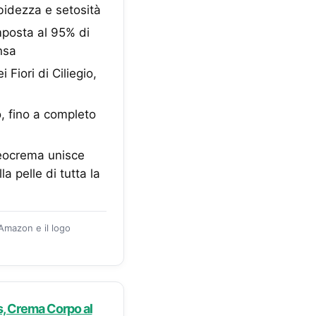
rbidezza e setosità
mposta al 95% di
ensa
Fiori di Ciliegio,
 fino a completo
Leocrema unisce
a pelle di tutta la
 Amazon e il logo
, Crema Corpo al