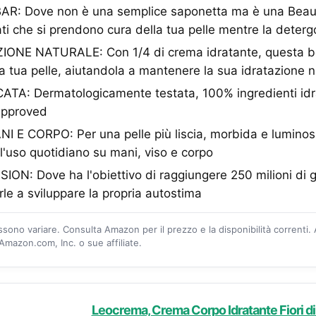
: Dove non è una semplice saponetta ma è una Beaut
ati che si prendono cura della tua pelle mentre la deter
ONE NATURALE: Con 1/4 di crema idratante, questa be
a tua pelle, aiutandola a mantenere la sua idratazione n
A: Dermatologicamente testata, 100% ingredienti idrat
approved
E CORPO: Per una pelle più liscia, morbida e luminosa
l'uso quotidiano su mani, viso e corpo
ON: Dove ha l'obiettivo di raggiungere 250 milioni di 
rle a sviluppare la propria autostima
ossono variare. Consulta Amazon per il prezzo e la disponibilità correnti.
mazon.com, Inc. o sue affiliate.
Leocrema, Crema Corpo Idratante Fiori di 