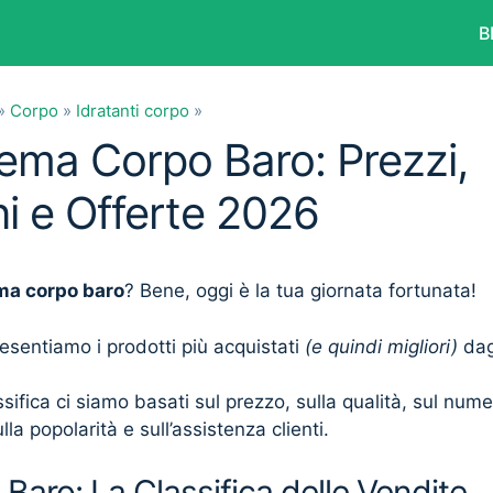
B
»
Corpo
»
Idratanti corpo
»
rema Corpo Baro: Prezzi,
i e Offerte 2026
ma corpo baro
? Bene, oggi è la tua giornata fortunata!
presentiamo i prodotti più acquistati
(e quindi migliori)
dagl
sifica ci siamo basati sul prezzo, sulla qualità, sul num
lla popolarità e sull’assistenza clienti.
aro: La Classifica delle Vendite