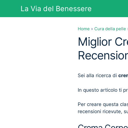
Vai
La Via del Benessere
al
contenuto
Home
»
Cura della pelle
Miglior C
Recension
Sei alla ricerca di
cre
In questo articolo ti 
Per creare questa clas
recensioni ricevute, su
Crema Corpo B