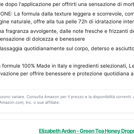
lle dopo l'applicazione per offrirti una sensazione di mo
ONE: La formula dalla texture leggera e scorrevole, co
igine naturale, offre alla tua pelle 72h di idratazione int
ragranza avvolgente, dalle note fresche e frizzanti dei 
sensazione di dolcezza e benessere
saggia quotidianamente sul corpo, deterso e asciutto,
ormule 100% Made in Italy e ingredienti selezionati, 
vazione per offrire benessere e protezione quotidiana all
ossono variare. Consulta Amazon per il prezzo e la disponibilità correnti.
mazon.com, Inc. o sue affiliate.
Elizabeth Arden - Green Tea Honey Drops