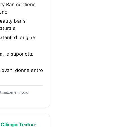
y Bar, contiene
gono
auty bar si
aturale
anti di origine
, la saponetta
giovani donne entro
 Amazon e il logo
Ciliegio, Texture