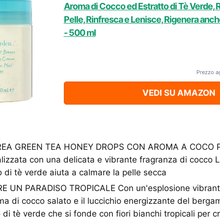
Aroma di Cocco ed Estratto di Tè Verde, Riv
Pelle, Rinfresca e Lenisce, Rigenera anch
- 500 ml
Prezzo a
VEDI SU AMAZON
A GREEN TEA HONEY DROPS CON AROMA A COCO Pel
italizzata con una delicata e vibrante fragranza di cocco
o di tè verde aiuta a calmare la pelle secca
RE UN PARADISO TROPICALE Con un'esplosione vibrant
oma di cocco salato e il luccichio energizzante del bergam
 di tè verde che si fonde con fiori bianchi tropicali per 