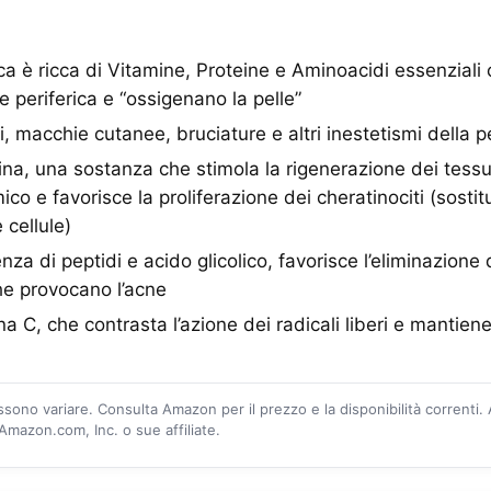
a è ricca di Vitamine, Proteine e Aminoacidi essenzial
e periferica e “ossigenano la pelle”
i, macchie cutanee, bruciature e altri inestetismi della pe
ina, una sostanza che stimola la rigenerazione dei tessu
co e favorisce la proliferazione dei cheratinociti (sostit
cellule)
nza di peptidi e acido glicolico, favorisce l’eliminazione 
he provocano l’acne
na C, che contrasta l’azione dei radicali liberi e mantiene
ossono variare. Consulta Amazon per il prezzo e la disponibilità correnti.
mazon.com, Inc. o sue affiliate.