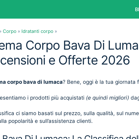
B
»
Corpo
»
Idratanti corpo
»
rema Corpo Bava Di Luma
ecensioni e Offerte 2026
ma corpo bava di lumaca
? Bene, oggi è la tua giornata 
presentiamo i prodotti più acquistati
(e quindi migliori)
dagl
sifica ci siamo basati sul prezzo, sulla qualità, sul num
lla popolarità e sull’assistenza clienti.
Bava Di Lumaca: La Classifica del