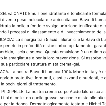
ELEZIONATI: Emulsione idratante e tonificante formula
 di diverso peso molecolare e arricchita con Bava di Lumac
Idrata la pelle a fondo e svolge un’azione tonificante e 
ando i processi di rilassamento e di invecchiamento della 
CIA: La sinergia tra i 5 acidi ialuronici e la Bava di L
 penetri in profondità e si assorba rapidamente, garan
rbida, liscia e setosa. Questa emulsione è un ottimo c
ro le smagliature e per la loro prevenzione. Si assorbe
a sua particolare struttura mista crema-gel.
A: La nostra Bava di Lumaca 100% Made in Italy è ric
roprietà protettive, idratanti, elasticizzanti e nutrienti, 
in pochi giorni di trattamento.
IPI DI PELLE: La nostra crema corpo Acido Ialuronico a
 i tipi di pelle, da quelle grasse, secche e miste alle più s
he per la donna. Dermatologicamente testata e Nichel T