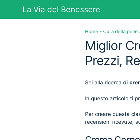
Vai
La Via del Benessere
al
contenuto
Home
»
Cura della pelle
Miglior C
Prezzi, R
Sei alla ricerca di
cre
In questo articolo ti 
Per creare questa clas
recensioni ricevute, su
Crema Corpo 