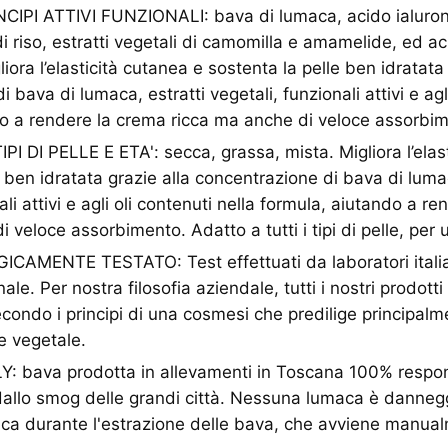
CIPI ATTIVI FUNZIONALI: bava di lumaca, acido ialuronic
di riso, estratti vegetali di camomilla e amamelide, ed ac
liora l’elasticità cutanea e sostenta la pelle ben idratata 
 bava di lumaca, estratti vegetali, funzionali attivi e agli
o a rendere la crema ricca ma anche di veloce assorbi
PI DI PELLE E ETA': secca, grassa, mista. Migliora l’elas
e ben idratata grazie alla concentrazione di bava di lumac
ali attivi e agli oli contenuti nella formula, aiutando a r
 veloce assorbimento. Adatto a tutti i tipi di pelle, per
MENTE TESTATO: Test effettuati da laboratori italian
onale. Per nostra filosofia aziendale, tutti i nostri prodot
econdo i principi di una cosmesi che predilige principalm
e vegetale.
: bava prodotta in allevamenti in Toscana 100% respons
dallo smog delle grandi città. Nessuna lumaca è danneggi
ica durante l'estrazione delle bava, che avviene manua