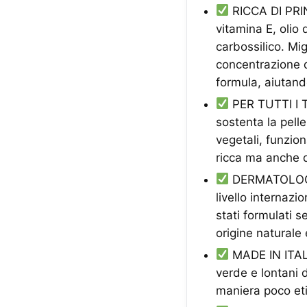
RICCA DI PRIN
vitamina E, olio 
carbossilico. Mig
concentrazione di
formula, aiutand
PER TUTTI I TI
sostenta la pell
vegetali, funzion
ricca ma anche di
DERMATOLOGICA
livello internazi
stati formulati s
origine naturale 
MADE IN ITALY
verde e lontani 
maniera poco et