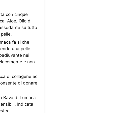
ta con cinque
a, Aloe, Olio di
rassodante su tutto
pelle.
umaca fa si che
tendo una pelle
oadiuvante nei
 velocemente e non
ca di collagene ed
e consente di donare
lla Bava di Lumaca
ensibili. Indicata
ested.