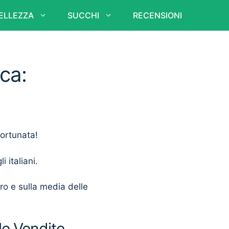
ELLEZZA
SUCCHI
RECENSIONI
ca:
fortunata!
i italiani.
ero e sulla media delle
le Vendite