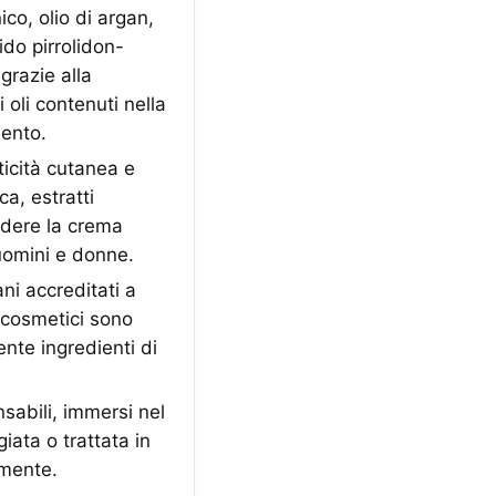
o, olio di argan,
ido pirrolidon-
grazie alla
 oli contenuti nella
mento.
ticità cutanea e
a, estratti
endere la crema
 uomini e donne.
i accreditati a
ti cosmetici sono
ente ingredienti di
abili, immersi nel
ata o trattata in
lmente.