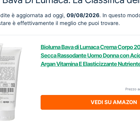
ndite è aggiornata ad oggi,
09/08/2026
. In questo mod
stare è effettivamente il meglio che puoi trovare.
Bioluma Bava di Lumaca Crema Corpo 200
Secca Rassodante Uomo Donna con Acido
Argan Vitamina E Elasticizzante Nutriente
Prezzo a
VEDI SU AMAZON