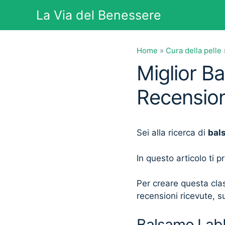
Vai
La Via del Benessere
al
contenuto
Home
»
Cura della pelle
Miglior B
Recension
Sei alla ricerca di
bal
In questo articolo ti 
Per creare questa clas
recensioni ricevute, su
Balsamo Labbr