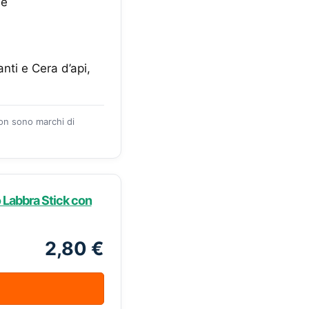
le
nti e Cera d’api,
zon sono marchi di
Labbra Stick con
2,80 €