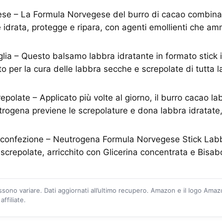
se – La Formula Norvegese del burro di cacao combina 
 idrata, protegge e ripara, con agenti emollienti che a
iglia – Questo balsamo labbra idratante in formato stick 
to per la cura delle labbra secche e screpolate di tutta l
epolate – Applicato più volte al giorno, il burro cacao l
trogena previene le screpolature e dona labbra idratate,
 confezione – Neutrogena Formula Norvegese Stick Labb
screpolate, arricchito con Glicerina concentrata e Bisab
ossono variare. Dati aggiornati all’ultimo recupero. Amazon e il logo Ama
ffiliate.