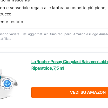
a e sensoriale regala alle labbra un aspetto più pieno, l
 trucco
nte testato
ossono variare. Dati aggiornati all’ultimo recupero. Amazon e il logo Ama
ffiliate.
La Roche-Posay Cicaplast Balsamo Labbr
Riparatrice, 7,5 ml
VEDI SU AMAZON