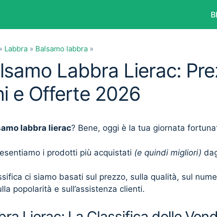
B
»
Labbra
»
Balsamo labbra
»
alsamo Labbra Lierac: Pre
i e Offerte 2026
samo labbra lierac
? Bene, oggi è la tua giornata fortuna
presentiamo i prodotti più acquistati
(e quindi migliori)
dagl
sifica ci siamo basati sul prezzo, sulla qualità, sul num
lla popolarità e sull’assistenza clienti.
a Lierac: La Classifica delle Vend