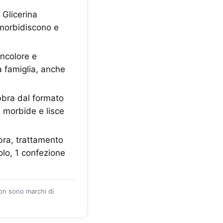
Glicerina
mmorbidiscono e
incolore e
a famiglia, anche
abbra dal formato
 morbide e lisce
ra, trattamento
olo, 1 confezione
zon sono marchi di