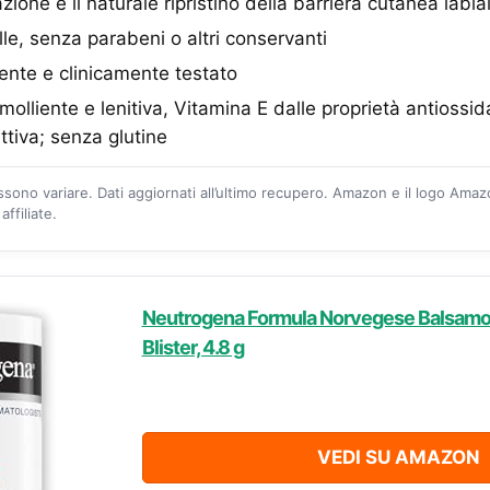
azione e il naturale ripristino della barriera cutanea labia
lle, senza parabeni o altri conservanti
nte e clinicamente testato
olliente e lenitiva, Vitamina E dalle proprietà antiossida
ttiva; senza glutine
ossono variare. Dati aggiornati all’ultimo recupero. Amazon e il logo Ama
ffiliate.
Neutrogena Formula Norvegese Balsamo 
Blister, 4.8 g
VEDI SU AMAZON