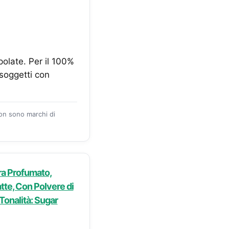
polate. Per il 100%
soggetti con
zon sono marchi di
a Profumato,
tte, Con Polvere di
Tonalità: Sugar