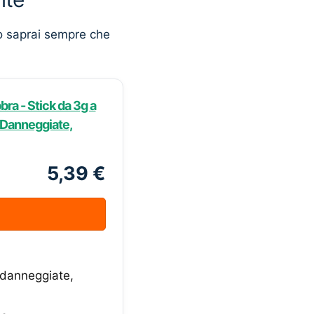
o saprai sempre che
ra - Stick da 3g a
a Danneggiate,
5,39 €
a danneggiate,