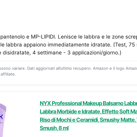
 pantenolo e MP-LIPIDI. Lenisce le labbra e le zone scre
le labbra appaiono immediatamente idratate. (Test, 75 
e disidratate, 4 settimane - 3 applicazioni/giorno.)
ossono variare. Dati aggiornati all’ultimo recupero. Amazon e il logo Ama
ffiliate.
NYX Professional Makeup Balsamo Labbr
Labbra Morbide e Idratate, Effetto Soft Ma
Riso di Mochi e Ceramidi, Smushy Matte, 
Smush, 8 ml