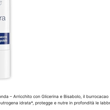
onda – Arricchito con Glicerina e Bisabolo, il burrocaca
trogena idrata*, protegge e nutre in profondità le labb