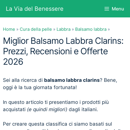
Vai
La Via del Benessere
Menu
al
contenuto
Home
»
Cura della pelle
»
Labbra
»
Balsamo labbra
»
Miglior Balsamo Labbra Clarins:
Prezzi, Recensioni e Offerte
2026
Sei alla ricerca di
balsamo labbra clarins
? Bene,
oggi è la tua giornata fortunata!
In questo articolo ti presentiamo i prodotti più
acquistati
(e quindi migliori)
dagli italiani.
Per creare questa classifica ci siamo basati sul