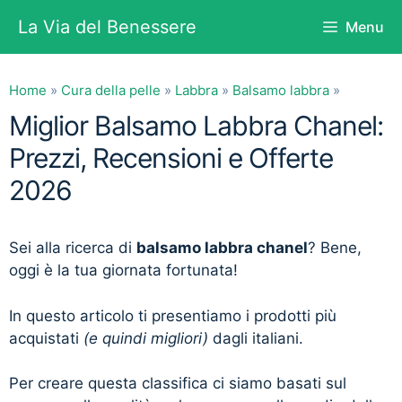
Vai
La Via del Benessere
Menu
al
contenuto
Home
»
Cura della pelle
»
Labbra
»
Balsamo labbra
»
Miglior Balsamo Labbra Chanel:
Prezzi, Recensioni e Offerte
2026
Sei alla ricerca di
balsamo labbra chanel
? Bene,
oggi è la tua giornata fortunata!
In questo articolo ti presentiamo i prodotti più
acquistati
(e quindi migliori)
dagli italiani.
Per creare questa classifica ci siamo basati sul