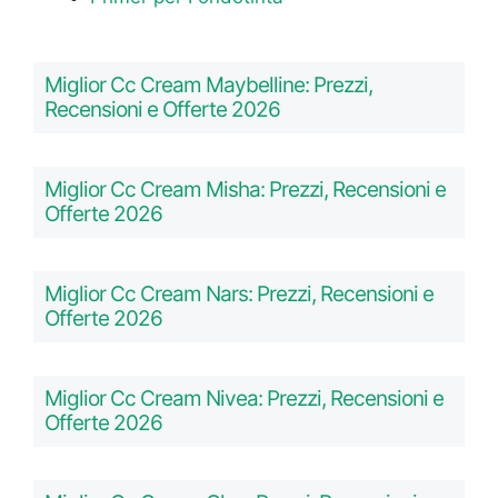
Miglior Cc Cream Maybelline: Prezzi,
Recensioni e Offerte 2026
Miglior Cc Cream Misha: Prezzi, Recensioni e
Offerte 2026
Miglior Cc Cream Nars: Prezzi, Recensioni e
Offerte 2026
Miglior Cc Cream Nivea: Prezzi, Recensioni e
Offerte 2026