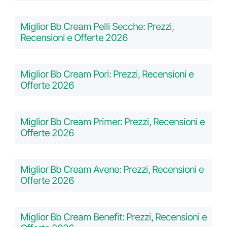
Miglior Bb Cream Pelli Secche: Prezzi,
Recensioni e Offerte 2026
Miglior Bb Cream Pori: Prezzi, Recensioni e
Offerte 2026
Miglior Bb Cream Primer: Prezzi, Recensioni e
Offerte 2026
Miglior Bb Cream Avene: Prezzi, Recensioni e
Offerte 2026
Miglior Bb Cream Benefit: Prezzi, Recensioni e