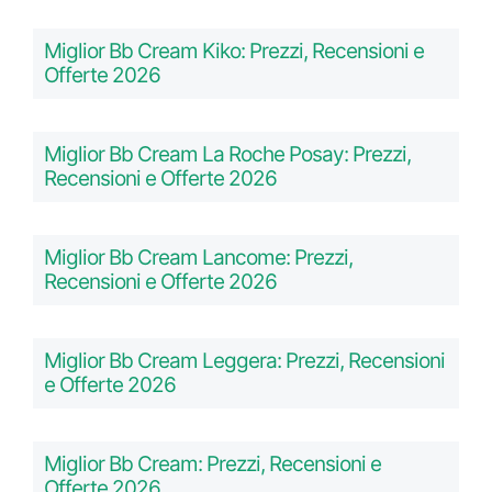
Miglior Bb Cream Kiko: Prezzi, Recensioni e
Offerte 2026
Miglior Bb Cream La Roche Posay: Prezzi,
Recensioni e Offerte 2026
Miglior Bb Cream Lancome: Prezzi,
Recensioni e Offerte 2026
Miglior Bb Cream Leggera: Prezzi, Recensioni
e Offerte 2026
Miglior Bb Cream: Prezzi, Recensioni e
Offerte 2026