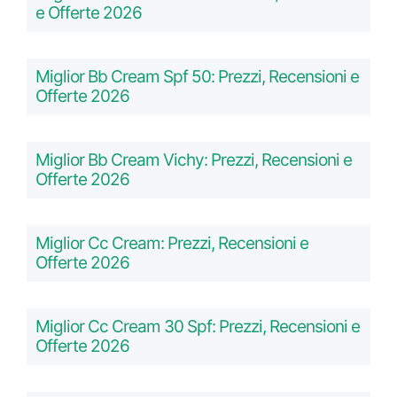
e Offerte 2026
Miglior Bb Cream Spf 50: Prezzi, Recensioni e
Offerte 2026
Miglior Bb Cream Vichy: Prezzi, Recensioni e
Offerte 2026
Miglior Cc Cream: Prezzi, Recensioni e
Offerte 2026
Miglior Cc Cream 30 Spf: Prezzi, Recensioni e
Offerte 2026