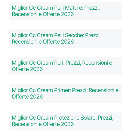
Miglior Cc Cream Pelli Mature: Prezzi,
Recensioni e Offerte 2026
Miglior Cc Cream Pelli Secche: Prezzi,
Recensioni e Offerte 2026
Miglior Cc Cream Pori: Prezzi, Recensioni e
Offerte 2026
Miglior Cc Cream Primer: Prezzi, Recensioni e
Offerte 2026
Miglior Cc Cream Protezione Solare: Prezzi,
Recensioni e Offerte 2026