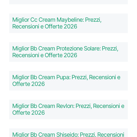
Miglior Cc Cream Maybeline: Prezzi,
Recensioni e Offerte 2026
Miglior Bb Cream Protezione Solare: Prezzi,
Recensioni e Offerte 2026
Miglior Bb Cream Pupa: Prezzi, Recensioni e
Offerte 2026
Miglior Bb Cream Revlon: Prezzi, Recensioni e
Offerte 2026
Miglior Bb Cream Shiseido: Prezzi, Recensioni