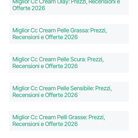
Miglior Cc Cream Olay: Prezzi, Recensioni e
Offerte 2026
Miglior Cc Cream Pelle Grassa: Prezzi,
Recensioni e Offerte 2026
Miglior Cc Cream Pelle Scura: Prezzi,
Recensioni e Offerte 2026
Miglior Cc Cream Pelle Sensibile: Prezzi,
Recensioni e Offerte 2026
Miglior Cc Cream Pelli Grasse: Prezzi,
Recensioni e Offerte 2026