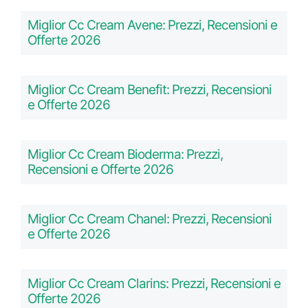
Miglior Cc Cream Avene: Prezzi, Recensioni e
Offerte 2026
Miglior Cc Cream Benefit: Prezzi, Recensioni
e Offerte 2026
Miglior Cc Cream Bioderma: Prezzi,
Recensioni e Offerte 2026
Miglior Cc Cream Chanel: Prezzi, Recensioni
e Offerte 2026
Miglior Cc Cream Clarins: Prezzi, Recensioni e
Offerte 2026