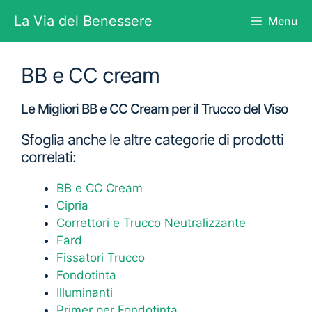
Vai
La Via del Benessere
Menu
al
contenuto
BB e CC cream
Le Migliori BB e CC Cream per il Trucco del Viso
Sfoglia anche le altre categorie di prodotti
correlati:
BB e CC Cream
Cipria
Correttori e Trucco Neutralizzante
Fard
Fissatori Trucco
Fondotinta
Illuminanti
Primer per Fondotinta