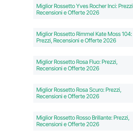
Miglior Rossetto Yves Rocher Inci: Prezzi
Recensioni e Offerte 2026
Miglior Rossetto Rimmel Kate Moss 104:
Prezzi, Recensioni e Offerte 2026
Miglior Rossetto Rosa Fluo: Prezzi,
Recensioni e Offerte 2026
Miglior Rossetto Rosa Scuro: Prezzi,
Recensioni e Offerte 2026
Miglior Rossetto Rosso Brillante: Prezzi,
Recensioni e Offerte 2026