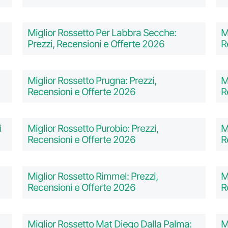
Miglior Rossetto Per Labbra Secche:
M
Prezzi, Recensioni e Offerte 2026
R
Miglior Rossetto Prugna: Prezzi,
M
Recensioni e Offerte 2026
R
i
Miglior Rossetto Purobio: Prezzi,
M
Recensioni e Offerte 2026
R
Miglior Rossetto Rimmel: Prezzi,
M
Recensioni e Offerte 2026
R
Miglior Rossetto Mat Diego Dalla Palma:
M