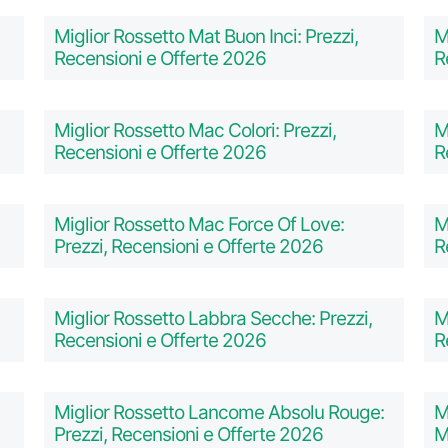
Miglior Rossetto Mat Buon Inci: Prezzi,
M
Recensioni e Offerte 2026
R
Miglior Rossetto Mac Colori: Prezzi,
M
Recensioni e Offerte 2026
R
Miglior Rossetto Mac Force Of Love:
M
Prezzi, Recensioni e Offerte 2026
R
Miglior Rossetto Labbra Secche: Prezzi,
M
Recensioni e Offerte 2026
R
Miglior Rossetto Lancome Absolu Rouge:
M
Prezzi, Recensioni e Offerte 2026
M