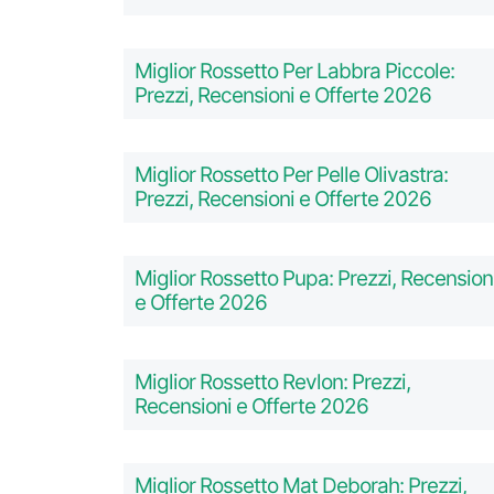
Miglior Rossetto Per Labbra Piccole:
Prezzi, Recensioni e Offerte 2026
Miglior Rossetto Per Pelle Olivastra:
Prezzi, Recensioni e Offerte 2026
Miglior Rossetto Pupa: Prezzi, Recension
e Offerte 2026
Miglior Rossetto Revlon: Prezzi,
Recensioni e Offerte 2026
Miglior Rossetto Mat Deborah: Prezzi,