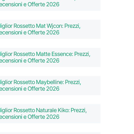
ecensioni e Offerte 2026
iglior Rossetto Mat Wjcon: Prezzi,
ecensioni e Offerte 2026
iglior Rossetto Matte Essence: Prezzi,
ecensioni e Offerte 2026
iglior Rossetto Maybelline: Prezzi,
ecensioni e Offerte 2026
iglior Rossetto Naturale Kiko: Prezzi,
ecensioni e Offerte 2026