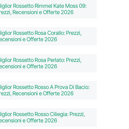
iglior Rossetto Rimmel Kate Moss 09:
rezzi, Recensioni e Offerte 2026
iglior Rossetto Rosa Corallo: Prezzi,
ecensioni e Offerte 2026
iglior Rossetto Rosa Perlato: Prezzi,
ecensioni e Offerte 2026
iglior Rossetto Rosso A Prova Di Bacio:
rezzi, Recensioni e Offerte 2026
iglior Rossetto Rosso Ciliegia: Prezzi,
ecensioni e Offerte 2026