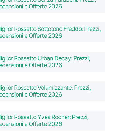
ecensioni e Offerte 2026
iglior Rossetto Sottotono Freddo: Prezzi,
ecensioni e Offerte 2026
iglior Rossetto Urban Decay: Prezzi,
ecensioni e Offerte 2026
iglior Rossetto Volumizzante: Prezzi,
ecensioni e Offerte 2026
iglior Rossetto Yves Rocher: Prezzi,
ecensioni e Offerte 2026