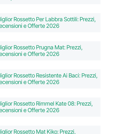
iglior Rossetto Per Labbra Sottili: Prezzi,
ecensioni e Offerte 2026
iglior Rossetto Prugna Mat: Prezzi,
ecensioni e Offerte 2026
iglior Rossetto Resistente Ai Baci: Prezzi,
ecensioni e Offerte 2026
iglior Rossetto Rimmel Kate 08: Prezzi,
ecensioni e Offerte 2026
iglior Rossetto Mat Kiko: Prezzi,