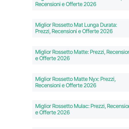
Recensioni e Offerte 2026
Miglior Rossetto Mat Lunga Durata:
Prezzi, Recensioni e Offerte 2026
Miglior Rossetto Matte: Prezzi, Recensio
e Offerte 2026
Miglior Rossetto Matte Nyx: Prezzi,
Recensioni e Offerte 2026
Miglior Rossetto Mulac: Prezzi, Recensio
e Offerte 2026