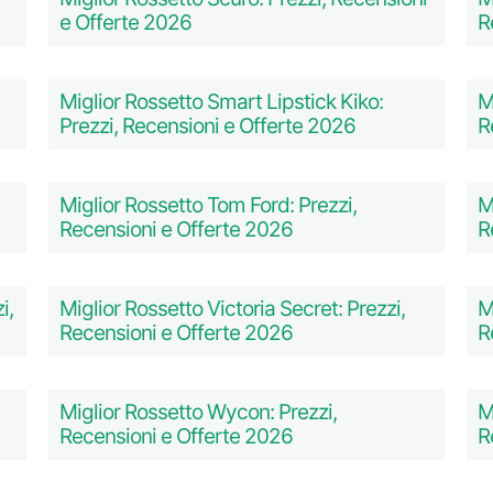
e Offerte 2026
R
Miglior Rossetto Smart Lipstick Kiko:
M
Prezzi, Recensioni e Offerte 2026
R
Miglior Rossetto Tom Ford: Prezzi,
M
Recensioni e Offerte 2026
R
i,
Miglior Rossetto Victoria Secret: Prezzi,
M
Recensioni e Offerte 2026
R
Miglior Rossetto Wycon: Prezzi,
M
Recensioni e Offerte 2026
R