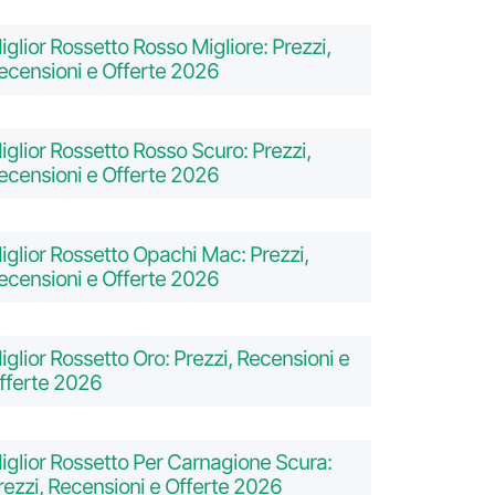
iglior Rossetto Rosso Migliore: Prezzi,
ecensioni e Offerte 2026
iglior Rossetto Rosso Scuro: Prezzi,
ecensioni e Offerte 2026
iglior Rossetto Opachi Mac: Prezzi,
ecensioni e Offerte 2026
iglior Rossetto Oro: Prezzi, Recensioni e
fferte 2026
iglior Rossetto Per Carnagione Scura:
rezzi, Recensioni e Offerte 2026