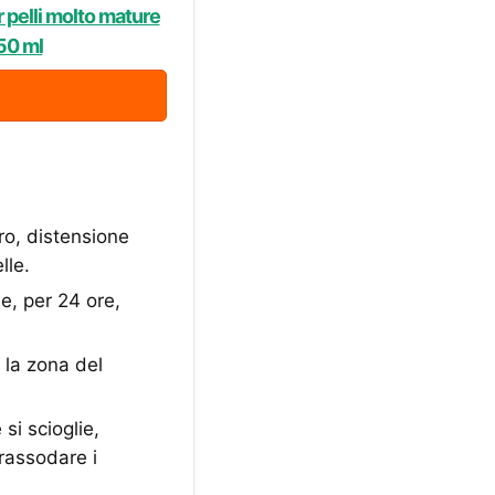
r pelli molto mature
50 ml
ro, distensione
lle.
e, per 24 ore,
 la zona del
i scioglie,
rassodare i