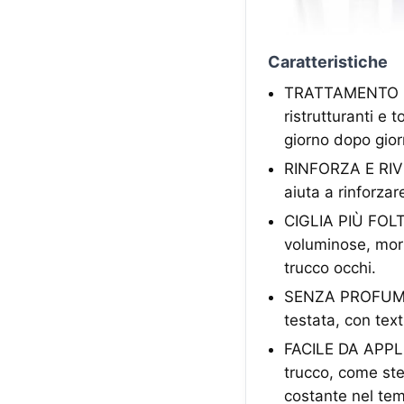
Caratteristiche
TRATTAMENTO NUT
ristrutturanti e t
giorno dopo gio
RINFORZA E RIVI
aiuta a rinforzar
CIGLIA PIÙ FOLTE
voluminose, morb
trucco occhi.
SENZA PROFUMO,
testata, con tex
FACILE DA APPLI
trucco, come ste
costante nel te