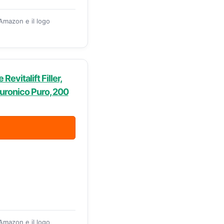
 Amazon e il logo
evitalift Filler,
luronico Puro, 200
 Amazon e il logo