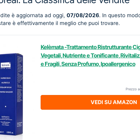
ndite è aggiornata ad oggi,
07/08/2026
. In questo mod
stare è effettivamente il meglio che puoi trovare.
Kelèmata -Trattamento Ristrutturante Cigl
Vegetali, Nutriente e Tonificante, Rivitali
e Fragili, Senza Profumo, Ipoallergenico
Prezzo a
VEDI SU AMAZON