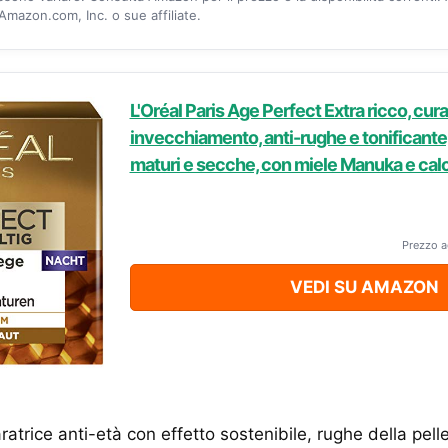
mazon.com, Inc. o sue affiliate.
L'Oréal Paris Age Perfect Extra ricco, cura
invecchiamento, anti-rughe e tonificante, 
maturi e secche, con miele Manuka e calc
Prezzo a
VEDI SU AMAZON
ratrice anti-età con effetto sostenibile, rughe della pe