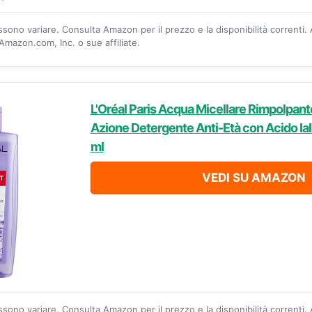
ossono variare. Consulta Amazon per il prezzo e la disponibilità correnti.
mazon.com, Inc. o sue affiliate.
L'Oréal Paris Acqua Micellare Rimpolpante R
Azione Detergente Anti-Età con Acido Ia
ml
VEDI SU AMAZON
ossono variare. Consulta Amazon per il prezzo e la disponibilità correnti.