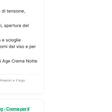
 di tensione,
ti, apertura del
e scioglie
rni del viso e per
nti Age Crema Notte
 Amazon e il logo
g - Crema per il