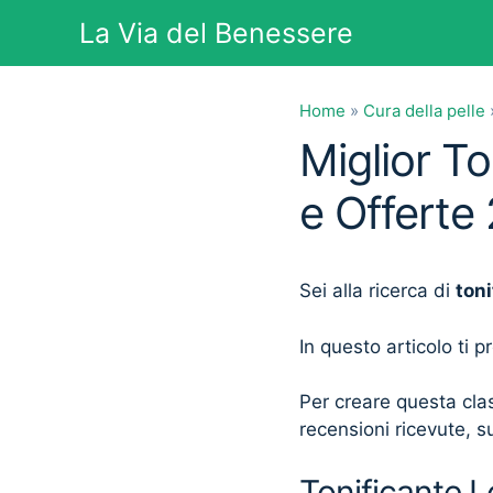
Vai
La Via del Benessere
al
contenuto
Home
»
Cura della pelle
Miglior To
e Offerte
Sei alla ricerca di
toni
In questo articolo ti 
Per creare questa clas
recensioni ricevute, su
Tonificante Lo