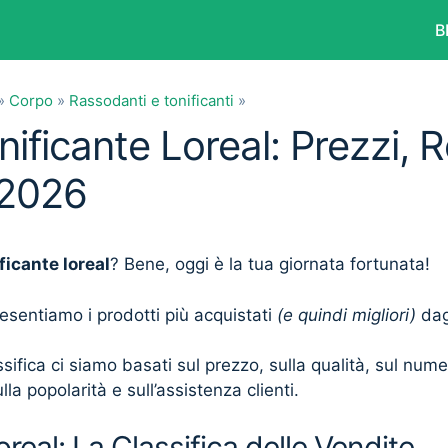
B
»
Corpo
»
Rassodanti e tonificanti
»
nificante Loreal: Prezzi, 
 2026
ficante loreal
? Bene, oggi è la tua giornata fortunata!
presentiamo i prodotti più acquistati
(e quindi migliori)
dagl
sifica ci siamo basati sul prezzo, sulla qualità, sul num
lla popolarità e sull’assistenza clienti.
real: La Classifica delle Vendite