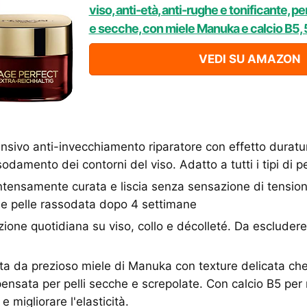
viso, anti-età, anti-rughe e tonificante, pe
e secche, con miele Manuka e calcio B5, 
VEDI SU AMAZON
nsivo anti-invecchiamento riparatore con effetto duratu
sodamento dei contorni del viso. Adatto a tutti i tipi di pe
 intensamente curata e liscia senza sensazione di tension
 e pelle rassodata dopo 4 settimane
zione quotidiana su viso, collo e décolleté. Da escludere
 da prezioso miele di Manuka con texture delicata che s
nsata per pelli secche e screpolate. Con calcio B5 per 
e migliorare l'elasticità.