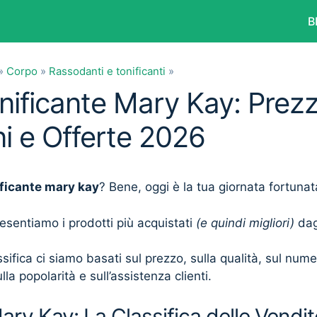
B
»
Corpo
»
Rassodanti e tonificanti
»
nificante Mary Kay: Prezz
i e Offerte 2026
ificante mary kay
? Bene, oggi è la tua giornata fortunat
presentiamo i prodotti più acquistati
(e quindi migliori)
dagl
sifica ci siamo basati sul prezzo, sulla qualità, sul num
lla popolarità e sull’assistenza clienti.
ary Kay: La Classifica delle Vendit