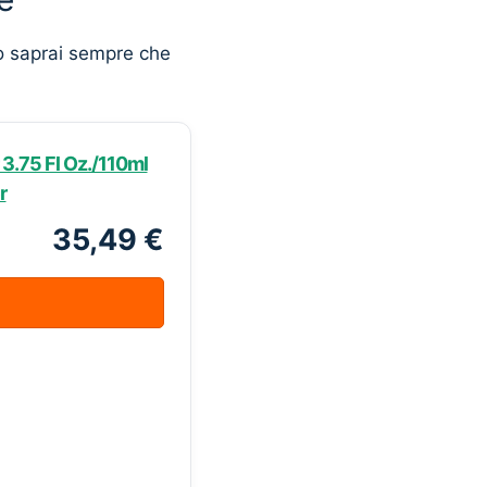
o saprai sempre che
3.75 Fl Oz./110ml
r
35,49 €