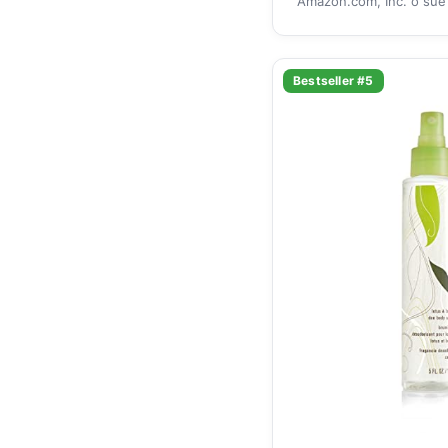
Amazon.com, Inc. o sue a
Bestseller #5