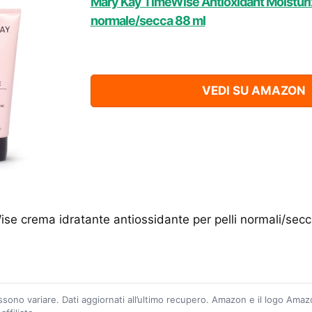
Mary Kay TimeWise Antioxidant Moisturiz
normale/secca 88 ml
VEDI SU AMAZON
e crema idratante antiossidante per pelli normali/secc
ossono variare. Dati aggiornati all’ultimo recupero. Amazon e il logo Ama