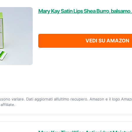
Mary Kay Satin Lips Shea Burro, balsamo,
VEDI SU AMAZON
ossono variare. Dati aggiornati all’ultimo recupero. Amazon e il logo Ama
ffiliate.