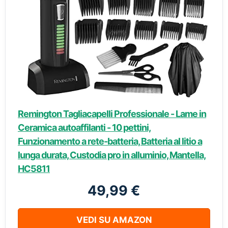
Remington Tagliacapelli Professionale - Lame in
Ceramica autoaffilanti - 10 pettini,
Funzionamento a rete-batteria, Batteria al litio a
lunga durata, Custodia pro in alluminio, Mantella,
HC5811
49,99 €
VEDI SU AMAZON