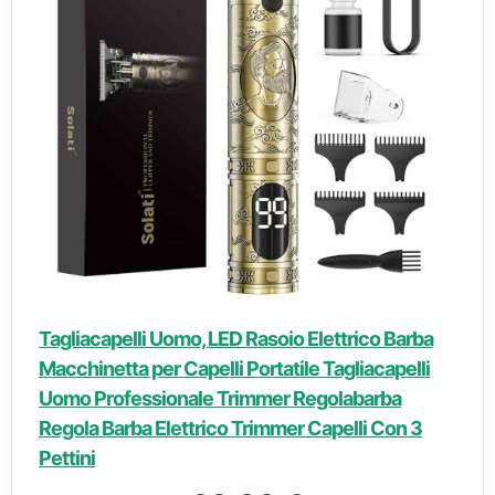
Tagliacapelli Uomo, LED Rasoio Elettrico Barba
Macchinetta per Capelli Portatile Tagliacapelli
Uomo Professionale Trimmer Regolabarba
Regola Barba Elettrico Trimmer Capelli Con 3
Pettini