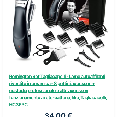
Remington Set Tagliacapelli - Lame autoaffilanti
rivestite in ceramica - 8 pettini accessori +
custodia professionale e altri accessori,
funzionamento a rete-batteria, litio, Tagliacapelli,
HC363C
34,00 €