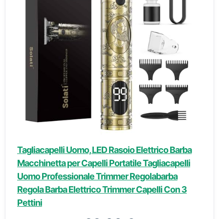
Tagliacapelli Uomo, LED Rasoio Elettrico Barba
Macchinetta per Capelli Portatile Tagliacapelli
Uomo Professionale Trimmer Regolabarba
Regola Barba Elettrico Trimmer Capelli Con 3
Pettini