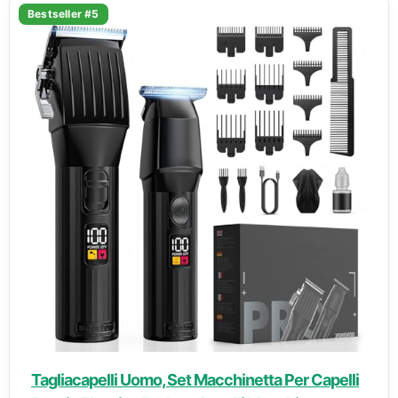
Bestseller #5
Tagliacapelli Uomo, Set Macchinetta Per Capelli