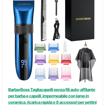
BarberBoss Tagliacapelli senza fili auto-affilante
per barba e capelli, impermeabile con lame in
ceramica, ricarica rapida e 8 accessori per pettini