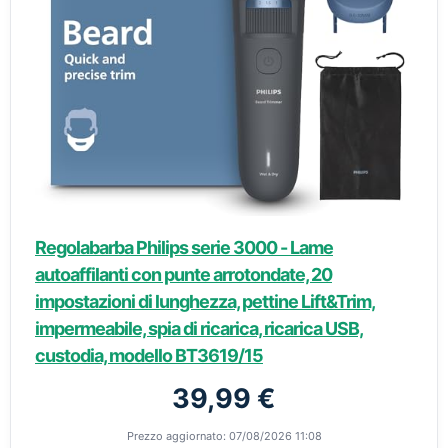
Regolabarba Philips serie 3000 - Lame
autoaffilanti con punte arrotondate, 20
impostazioni di lunghezza, pettine Lift&Trim,
impermeabile, spia di ricarica, ricarica USB,
custodia, modello BT3619/15
39,99 €
Prezzo aggiornato: 07/08/2026 11:08