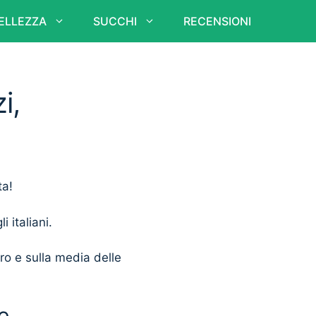
ELLEZZA
SUCCHI
RECENSIONI
i,
ta!
i italiani.
ero e sulla media delle
e