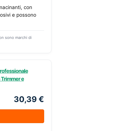
macinanti, con
rosivi e possono
zon sono marchi di
Professionale
a Trimmer e
30,39 €