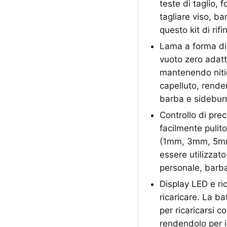
teste di taglio,
tagliare viso, bar
questo kit di rifi
Lama a forma di 
vuoto zero adatto
mantenendo nitid
capelluto, rende
barba e sidebur
Controllo di pre
facilmente pulito
(1mm, 3mm, 5mm
essere utilizzato
personale, barba
Display LED e ric
ricaricare. La ba
per ricaricarsi 
rendendolo per i