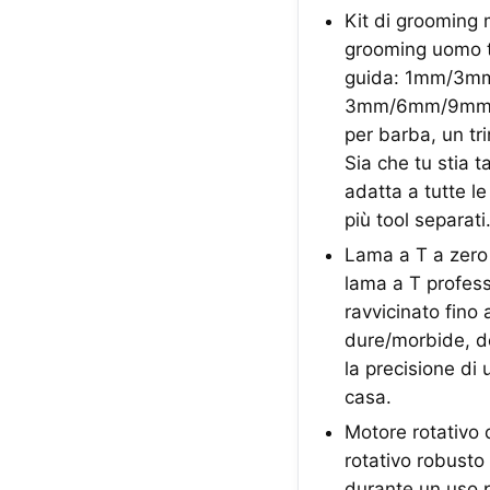
Kit di grooming m
grooming uomo tu
guida: 1mm/3mm/
3mm/6mm/9mm/12m
per barba, un tr
Sia che tu stia ta
adatta a tutte le
più tool separati
Lama a T a zero 
lama a T profess
ravvicinato fino 
dure/morbide, des
la precisione di
casa.
Motore rotativo 
rotativo robusto
durante un uso pr