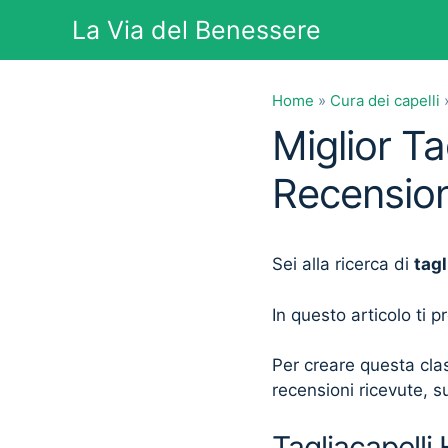
Vai
La Via del Benessere
al
contenuto
Home
»
Cura dei capelli
Miglior Ta
Recension
Sei alla ricerca di
tagl
In questo articolo ti 
Per creare questa clas
recensioni ricevute, su
Tagliacapelli 