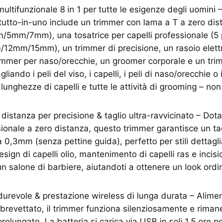
ultifunzionale 8 in 1 per tutte le esigenze degli uomini –
tto-in-uno include un trimmer con lama a T a zero dist
5mm/7mm), una tosatrice per capelli professionale (5 p
m/15mm), un trimmer di precisione, un rasoio elettr
immer per naso/orecchie, un groomer corporale e un trim
gliando i peli del viso, i capelli, i peli di naso/orecchie o i
 lunghezze di capelli e tutte le attività di grooming – n
.
distanza per precisione & taglio ultra-ravvicinato – Dota
ionale a zero distanza, questo trimmer garantisce un tag
a 0,3mm (senza pettine guida), perfetto per stili dettaglia
ign di capelli olio, mantenimento di capelli ras e incisio
 un salone di barbiere, aiutandoti a ottenere un look ordi
durevole & prestazione wireless di lunga durata – Alim
 brevettato, il trimmer funziona silenziosamente e rima
olungato. La batteria si carica via USB in soli 1,5 ore pe