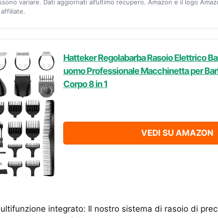
ossono variare. Dati aggiornati all’ultimo recupero. Amazon e il logo Ama
ffiliate.
Hatteker Regolabarba Rasoio Elettrico Bar
uomo Professionale Macchinetta per Barb
Corpo 8 in 1
VEDI SU AMAZON
ultifunzione integrato: Il nostro sistema di rasoio di pre