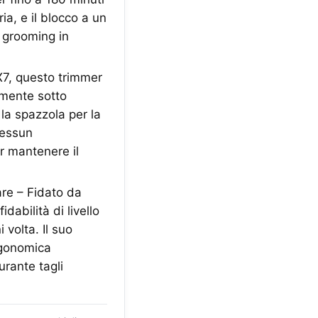
ria, e il blocco a un
o grooming in
X7, questo trimmer
tamente sotto
la spazzola per la
 nessun
r mantenere il
are – Fidato da
dabilità di livello
 volta. Il suo
rgonomica
urante tagli