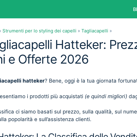
B
»
Strumenti per lo styling dei capelli
»
Tagliacapelli
»
gliacapelli Hatteker: Prezz
i e Offerte 2026
iacapelli hatteker
? Bene, oggi è la tua giornata fortuna
presentiamo i prodotti più acquistati
(e quindi migliori)
dagl
sifica ci siamo basati sul prezzo, sulla qualità, sul num
lla popolarità e sull’assistenza clienti.
Hatteker: La Classifica delle Vendit