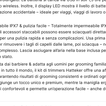
wireless. Inoltre, il display LED mostra il livello di batte
ivazione accidentale – ideale per viaggi, viaggi di lavoro 
ile IPX7 & pulizia facile – Totalmente impermeabile IP
 gli accessori staccabili possono essere sciacquati diret
 per una pulizia rapida e senza complicazioni. Usa prima 
er rimuovere i tagli di capelli dalle lame, poi sciacqua –
plesso. Lascia asciugare all’aria nella base inclusa pe
o stato.
ta dai barbiere & adatta agli uomini per grooming famili
in tutto il mondo, il kit di trimmers Hatteker offre una affi
rantendo risultati di grooming consistenti e ordinati ogni
ggiunge un tocco unico e premium, mentre la maniglia e
 confortevoli e permette un’operazione facile – anche d