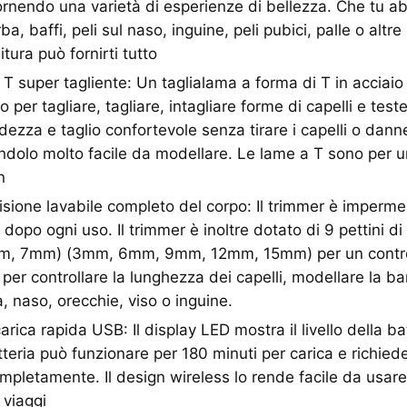
 fornendo una varietà di esperienze di bellezza. Che tu a
ba, baffi, peli sul naso, inguine, peli pubici, palle o altre
nitura può fornirti tutto
T super tagliente: Un taglialama a forma di T in accia
 per tagliare, tagliare, intagliare forme di capelli e test
ezza e taglio confortevole senza tirare i capelli o danne
ndolo molto facile da modellare. Le lame a T sono per un
n
cisione lavabile completo del corpo: Il trimmer è imperm
 dopo ogni uso. Il trimmer è inoltre dotato di 9 pettini di 
, 7mm) (3mm, 6mm, 9mm, 12mm, 15mm) per un control
 per controllare la lunghezza dei capelli, modellare la bar
, naso, orecchie, viso o inguine.
arica rapida USB: Il display LED mostra il livello della ba
tteria può funzionare per 180 minuti per carica e richiede
completamente. Il design wireless lo rende facile da usar
 viaggi