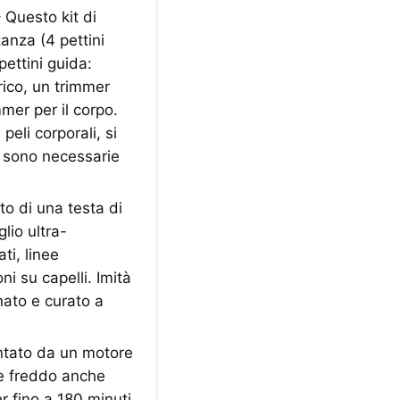
 Questo kit di
anza (4 pettini
ettini guida:
ico, un trimmer
mer per il corpo.
 peli corporali, si
on sono necessarie
to di una testa di
lio ultra-
ti, linee
ni su capelli. Imità
nato e curato a
entato da un motore
ne freddo anche
r fino a 180 minuti