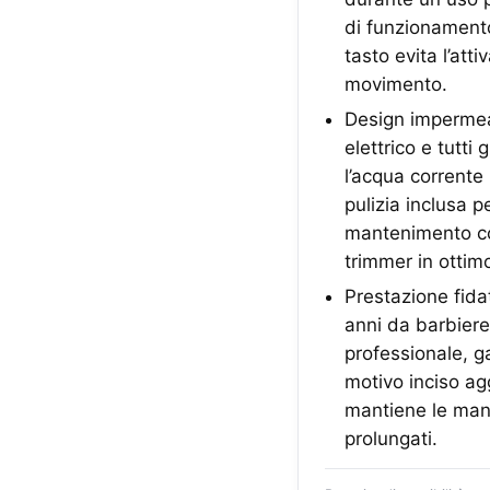
di funzionamento 
tasto evita l’att
movimento.
Design impermeab
elettrico e tutti
l’acqua corrente
pulizia inclusa p
mantenimento com
trimmer in ottim
Prestazione fida
anni da barbiere 
professionale, ga
motivo inciso a
mantiene le mani
prolungati.