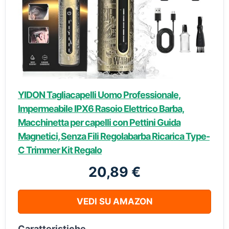
YIDON Tagliacapelli Uomo Professionale,
Impermeabile IPX6 Rasoio Elettrico Barba,
Macchinetta per capelli con Pettini Guida
Magnetici, Senza Fili Regolabarba Ricarica Type-
C Trimmer Kit Regalo
20,89 €
VEDI SU AMAZON
Caratteristiche