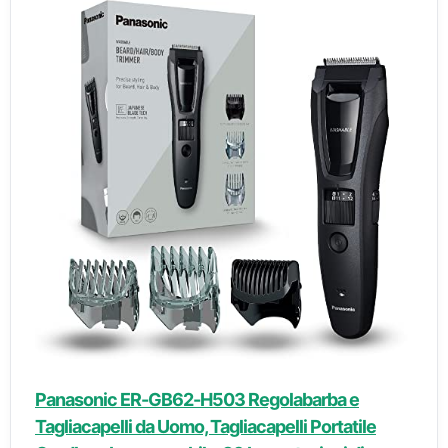
Panasonic ER-GB62-H503 Regolabarba e
Tagliacapelli da Uomo, Tagliacapelli Portatile