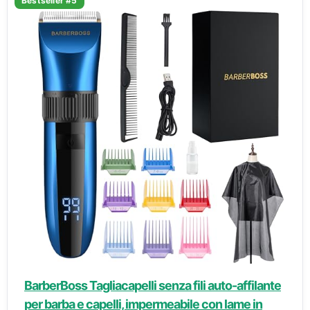
Bestseller #5
BarberBoss Tagliacapelli senza fili auto-affilante
per barba e capelli, impermeabile con lame in