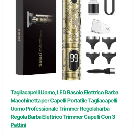
Tagliacapelli Uomo, LED Rasoio Elettrico Barba
Macchinetta per Capelli Portatile Tagliacapelli
Uomo Professionale Trimmer Regolabarba
Regola Barba Elettrico Trimmer Capelli Con 3
Pettini