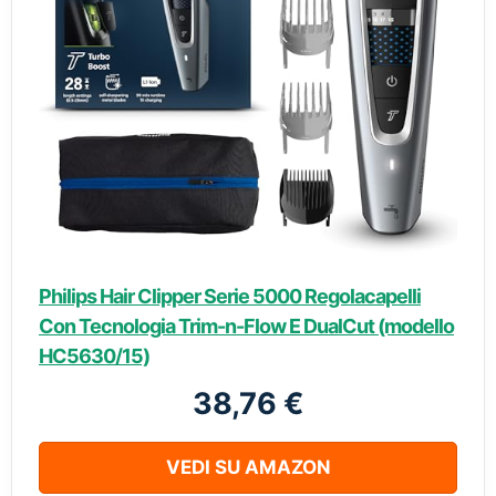
Philips Hair Clipper Serie 5000 Regolacapelli
Con Tecnologia Trim-n-Flow E DualCut (modello
HC5630/15)
38,76 €
VEDI SU AMAZON