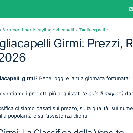
B
»
Strumenti per lo styling dei capelli
»
Tagliacapelli
»
gliacapelli Girmi: Prezzi, 
 2026
iacapelli girmi
? Bene, oggi è la tua giornata fortunata!
presentiamo i prodotti più acquistati
(e quindi migliori)
dagl
sifica ci siamo basati sul prezzo, sulla qualità, sul num
lla popolarità e sull’assistenza clienti.
Girmi: La Classifica delle Vendite