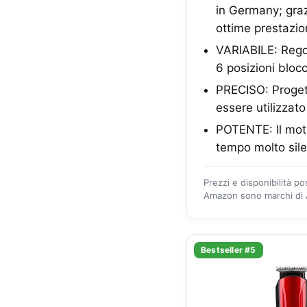
in Germany; graz
ottime prestazion
VARIABILE: Regol
6 posizioni bloc
PRECISO: Progetta
essere utilizzat
POTENTE: Il moto
tempo molto sil
Prezzi e disponibilità p
Amazon sono marchi di A
Bestseller #5