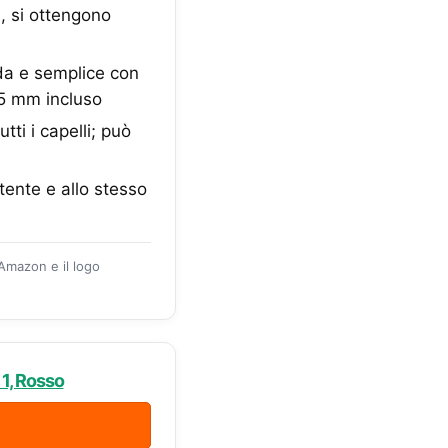
%, si ottengono
da e semplice con
.5 mm incluso
tti i capelli; può
tente e allo stesso
 Amazon e il logo
 1, Rosso