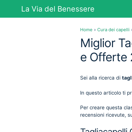
Vai
La Via del Benessere
al
contenuto
Home
»
Cura dei capelli
Miglior Ta
e Offerte
Sei alla ricerca di
tagl
In questo articolo ti 
Per creare questa clas
recensioni ricevute, su
Tagliacapelli 