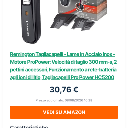
Remington Tagliacapelli - Lame in Acciaio Inox -
Motore ProPower: Velocità di taglio 300 mm-s, 2
pettini accessori, Funzionamento a rete-batteria
agli ioni di litio, Tagliacapelli Pro Power HC5200
30,76 €
Prezzo aggiornato: 08/08/2026 10:28
VEDI SU AMAZON
Caratteristiche