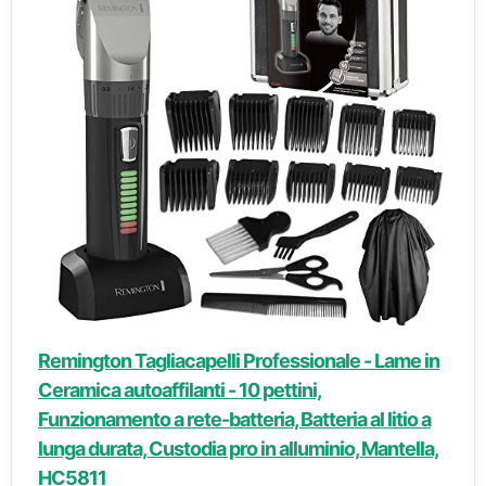
Remington Tagliacapelli Professionale - Lame in
Ceramica autoaffilanti - 10 pettini,
Funzionamento a rete-batteria, Batteria al litio a
lunga durata, Custodia pro in alluminio, Mantella,
HC5811