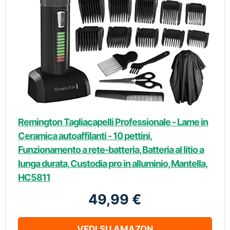
Remington Tagliacapelli Professionale - Lame in
Ceramica autoaffilanti - 10 pettini,
Funzionamento a rete-batteria, Batteria al litio a
lunga durata, Custodia pro in alluminio, Mantella,
HC5811
49,99 €
VEDI SU AMAZON