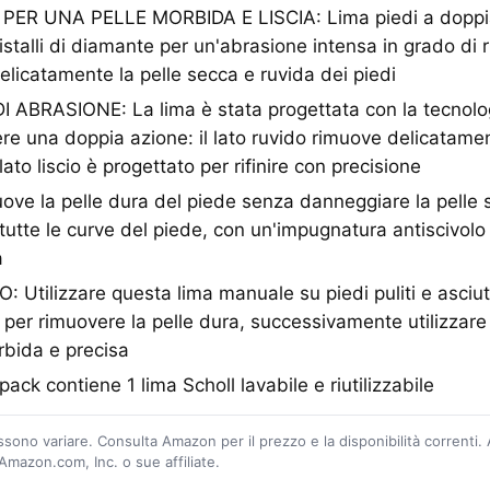
PER UNA PELLE MORBIDA E LISCIA: Lima piedi a doppi
ristalli di diamante per un'abrasione intensa in grado di
licatamente la pelle secca e ruvida dei piedi
 ABRASIONE: La lima è stata progettata con la tecnolog
ere una doppia azione: il lato ruvido rimuove delicatamen
lato liscio è progettato per rifinire con precisione
ve la pelle dura del piede senza danneggiare la pelle 
tutte le curve del piede, con un'impugnatura antiscivolo
a
tilizzare questa lima manuale su piedi puliti e asciutti;
 per rimuovere la pelle dura, successivamente utilizzare il
orbida e precisa
ck contiene 1 lima Scholl lavabile e riutilizzabile
ossono variare. Consulta Amazon per il prezzo e la disponibilità correnti.
mazon.com, Inc. o sue affiliate.