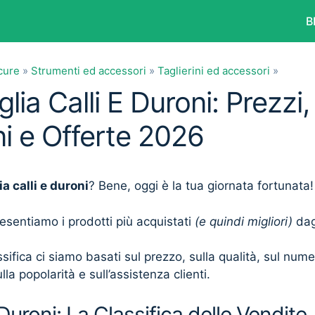
B
cure
»
Strumenti ed accessori
»
Taglierini ed accessori
»
glia Calli E Duroni: Prezzi,
i e Offerte 2026
ia calli e duroni
? Bene, oggi è la tua giornata fortunata!
presentiamo i prodotti più acquistati
(e quindi migliori)
dagl
sifica ci siamo basati sul prezzo, sulla qualità, sul num
lla popolarità e sull’assistenza clienti.
 Duroni: La Classifica delle Vendite