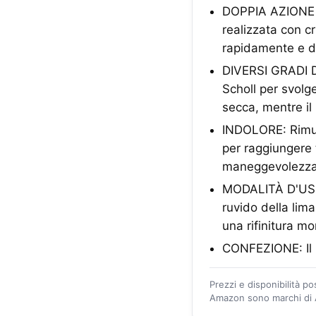
DOPPIA AZIONE 
realizzata con c
rapidamente e de
DIVERSI GRADI DI
Scholl per svolg
secca, mentre il 
INDOLORE: Rimuo
per raggiungere 
maneggevolezz
MODALITÀ D'USO: U
ruvido della lima
una rifinitura m
CONFEZIONE: Il pa
Prezzi e disponibilità p
Amazon sono marchi di A