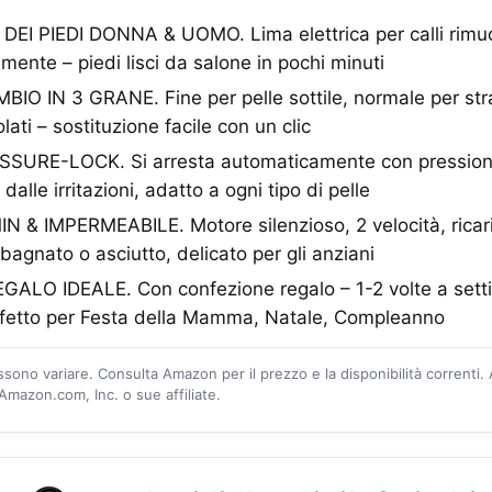
EI PIEDI DONNA & UOMO. Lima elettrica per calli rimuo
mente – piedi lisci da salone in pochi minuti
BIO IN 3 GRANE. Fine per pelle sottile, normale per stra
olati – sostituzione facile con un clic
URE-LOCK. Si arresta automaticamente con pressione
 dalle irritazioni, adatto a ogni tipo di pelle
N & IMPERMEABILE. Motore silenzioso, 2 velocità, ricar
bagnato o asciutto, delicato per gli anziani
LO IDEALE. Con confezione regalo – 1-2 volte a setti
erfetto per Festa della Mamma, Natale, Compleanno
ossono variare. Consulta Amazon per il prezzo e la disponibilità correnti.
mazon.com, Inc. o sue affiliate.