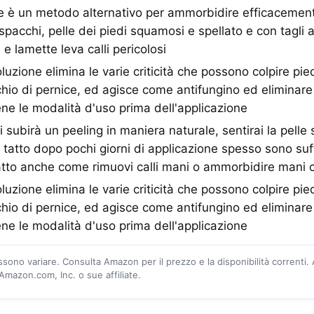
 è un metodo alternativo per ammorbidire efficacement
pacchi, pelle dei piedi squamosi e spellato e con tagli a
a e lamette leva calli pericolosi
soluzione elimina le varie criticità che possono colpire pied
chio di pernice, ed agisce come antifungino ed eliminare 
ene le modalità d'uso prima dell'applicazione
i subirà un peeling in maniera naturale, sentirai la pelle s
tatto dopo pochi giorni di applicazione spesso sono suff
atto anche come rimuovi calli mani o ammorbidire mani c
soluzione elimina le varie criticità che possono colpire pied
chio di pernice, ed agisce come antifungino ed eliminare 
ene le modalità d'uso prima dell'applicazione
ossono variare. Consulta Amazon per il prezzo e la disponibilità correnti.
mazon.com, Inc. o sue affiliate.