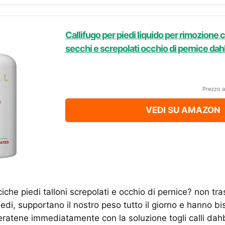
Callifugo per piedi liquido per rimozione ca
secchi e screpolati occhio di pernice dah
Prezzo a
VEDI SU AMAZON
ciche piedi talloni screpolati e occhio di pernice? non tra
edi, supportano il nostro peso tutto il giorno e hanno b
iberatene immediatamente con la soluzione togli calli dah