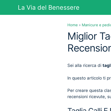
Vai
La Via del Benessere
al
contenuto
Home
»
Manicure e pedi
Miglior Ta
Recension
Sei alla ricerca di
tagl
In questo articolo ti 
Per creare questa clas
recensioni ricevute, su
Taglia Calli E