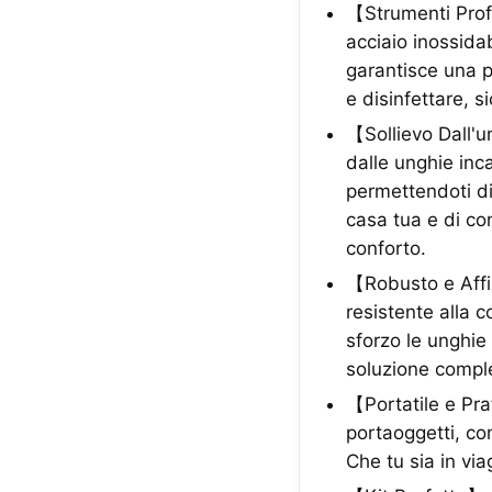
【Strumenti Profe
acciaio inossidab
garantisce una p
e disinfettare, si
【Sollievo Dall'un
dalle unghie inc
permettendoti di
casa tua e di con
conforto.
【Robusto e Affil
resistente alla c
sforzo le unghie 
soluzione comple
【Portatile e Pra
portaoggetti, co
Che tu sia in vi