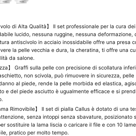
olo di Alta Qualità】 Il set professionale per la cura dei 
idabile lucido, nessuna ruggine, nessuna deformazione, 
ura antiscivolo in acciaio inossidabile offre una presa
ere la pelle vecchia e dura, la cheratina, ti offre una cu
lità da salone.
za】 Graffi sulla pelle con precisione di scollatura infer
aschietto, non scivola, può rimuovere in sicurezza, pelle
 danno al piede, rende la pelle morbida ed elastica, agisc
o e del piede asciutto è ugualmente efficace e si prend
o.
a Rimovibile】 Il set di pialla Callus è dotato di una tes
attenzione, senza intoppi senza sbavature, posizionato s
 sostituire la lama liscia o caricare il file e con 10 lam
bile, pratico per molto tempo.