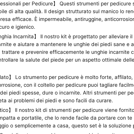
ssionali per Pedicure】 Questi strumenti per pedicure so
ile di alta qualità. Il design strutturato sul manico lo re
resa efficace. È impermeabile, antiruggine, anticorrosion
curo e igienico.
ghia Incarnita】 Il nostro kit è progettato per alleviare i
arnite e aiutare a mantenere le unghie dei piedi sane e a
 trattare e prevenire efficacemente le unghie incarnit
trollare la salute del piede per un aspetto ottimale dell
ato】 Lo strumento per pedicure è molto forte, affilato,
orrosione, con il coltello per pedicure puoi tagliare faci
dei piedi spesse, dure o incarnite. Altri strumenti per p
ta ai problemi dei piedi e sono facili da curare.
tico】 Il nostro kit di strumenti per pedicure viene forni
mpatta e portatile, che lo rende facile da portare con t
aggio o semplicemente a casa, questo set è la soluzione 