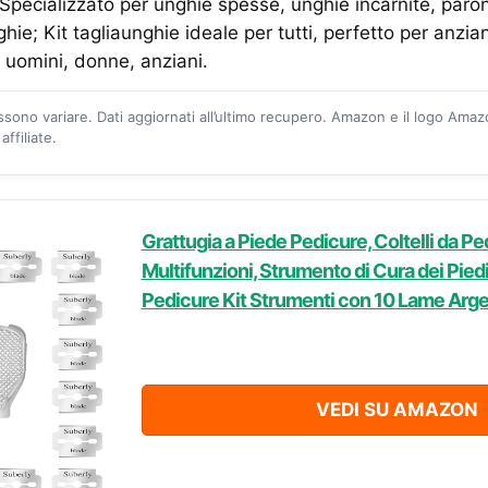
pecializzato per unghie spesse, unghie incarnite, paron
hie; Kit tagliaunghie ideale per tutti, perfetto per anziani
, uomini, donne, anziani.
ossono variare. Dati aggiornati all’ultimo recupero. Amazon e il logo Ama
ffiliate.
Grattugia a Piede Pedicure, Coltelli da Pe
Multifunzioni, Strumento di Cura dei Pied
Pedicure Kit Strumenti con 10 Lame Arg
VEDI SU AMAZON