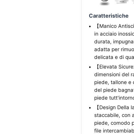
Caratteristiche
【Manico Antisciv
in acciaio inoss
durata, impugnat
adatta per rimuov
delicata e di qua
【Elevata Sicurez
dimensioni del r
piede, tallone e
del piede bagnat
piede tutt'intorn
【Design Della lam
staccabile, con 
piede, comodo per
file intercambia