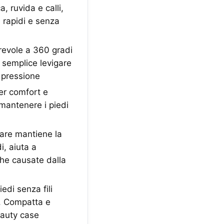
, ruvida e calli,
i rapidi e senza
evole a 360 gradi
 semplice levigare
e pressione
r comfort e
 mantenere i piedi
re mantiene la
i, aiuta a
che causate dalla
di senza fili
e. Compatta e
eauty case