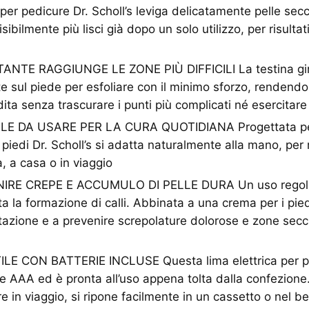
 per pedicure Dr. Scholl’s leviga delicatamente pelle secca
isibilmente più lisci già dopo un solo utilizzo, per risultat
NTE RAGGIUNGE LE ZONE PIÙ DIFFICILI La testina gir
te sul piede per esfoliare con il minimo sforzo, rendendo
 dita senza trascurare i punti più complicati né esercitar
LE DA USARE PER LA CURA QUOTIDIANA Progettata pe
a piedi Dr. Scholl’s si adatta naturalmente alla mano, per
tà, a casa o in viaggio
IRE CREPE E ACCUMULO DI PELLE DURA Un uso regola
mita la formazione di calli. Abbinata a una crema per i pied
tazione e a prevenire screpolature dolorose e zone sec
E CON BATTERIE INCLUSE Questa lima elettrica per pie
ie AAA ed è pronta all’uso appena tolta dalla confezion
re in viaggio, si ripone facilmente in un cassetto o nel b