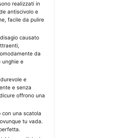
no realizzati in
nde antiscivolo e
e, facile da pulire
l disagio causato
ttraenti,
e comodamente da
e unghie e
 durevole e
lmente e senza
edicure offrono una
to con una scatola
e ovunque tu vada.
perfetta.