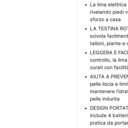
La lima elettrica
rivelando piedi v
sforzo a casa
LA TESTINA ROTA
scivola facilmen
talloni, piante e
LEGGERA E FACI
controllo, la lim
curati con facili
AIUTA A PREVEN
pelle liscia e li
mantenere l’idra
pelle indurita
DESIGN PORTATIL
include 4 batter
pratica da porta