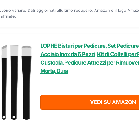
ossono variare. Dati aggiornati all’ultimo recupero. Amazon e il logo Ama
ffiliate.
LOPHE Bisturi per Pedicure, Set Pedicure
Acciaio Inox da 6 Pezzi, Kit di Coltelli pe
Custodia, Pedicure Attrezzi per Rimuovere 
Morta, Dura
VEDI SU AMAZON