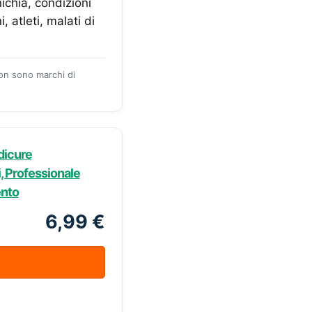
ichia, condizioni
, atleti, malati di
zon sono marchi di
dicure
i, Professionale
ento
6,99 €