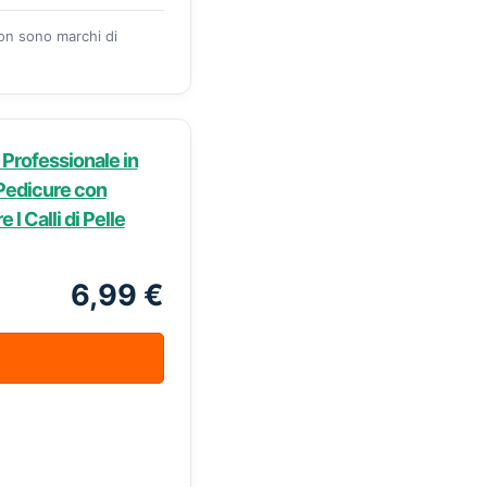
zon sono marchi di
 Professionale in
r Pedicure con
l Calli di Pelle
6,99 €