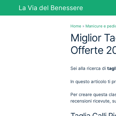
Vai
La Via del Benessere
al
contenuto
Home
»
Manicure e pedi
Miglior Ta
Offerte 2
Sei alla ricerca di
tagl
In questo articolo ti 
Per creare questa clas
recensioni ricevute, su
Taglia Calli P