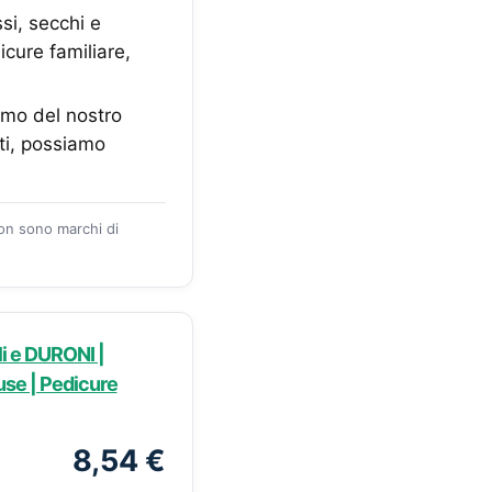
si, secchi e
cure familiare,
emo del nostro
tti, possiamo
zon sono marchi di
i e DURONI |
luse | Pedicure
8,54 €