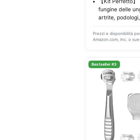
【Kit Perfetto】 S
fungine delle ung
artrite, podologi
Prezzi e disponibilità p
Amazon.com, Inc. o sue a
Bestseller #3