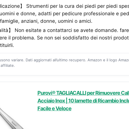
cazione】 Strumenti per la cura dei piedi per piedi spes
uomini e donne, adatti per pedicure professionale e pedi
 famiglie, anziani, donne, uomini o amici.
alità】 Non esitate a contattarci se avete domande. far
vere il problema. Se non sei soddisfatto dei nostri prodo
tuirli.
ossono variare. Dati aggiornati all’ultimo recupero. Amazon e il logo Ama
ffiliate.
Purovi® TAGLIACALLI per Rimuovere Call
Acciaio Inox | 10 lamette di Ricambio Inc
Facile e Veloce