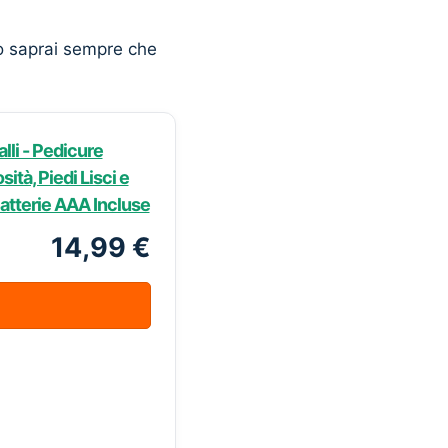
o saprai sempre che
alli - Pedicure
ità, Piedi Lisci e
Batterie AAA Incluse
14,99 €