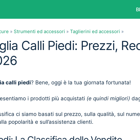
B
cure
»
Strumenti ed accessori
»
Taglierini ed accessori
»
glia Calli Piedi: Prezzi, Re
026
ia calli piedi
? Bene, oggi è la tua giornata fortunata!
presentiamo i prodotti più acquistati
(e quindi migliori)
dagl
sifica ci siamo basati sul prezzo, sulla qualità, sul num
lla popolarità e sull’assistenza clienti.
iedi: La Classifica delle Vendite