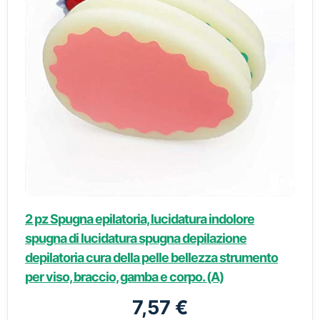
2 pz Spugna epilatoria, lucidatura indolore
spugna di lucidatura spugna depilazione
depilatoria cura della pelle bellezza strumento
per viso, braccio, gamba e corpo. (A)
7,57 €