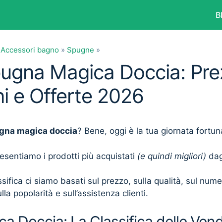
B
»
Accessori bagno
»
Spugne
»
pugna Magica Doccia: Prez
i e Offerte 2026
gna magica doccia
? Bene, oggi è la tua giornata fortun
presentiamo i prodotti più acquistati
(e quindi migliori)
dagl
sifica ci siamo basati sul prezzo, sulla qualità, sul num
lla popolarità e sull’assistenza clienti.
 Doccia: La Classifica delle Vend