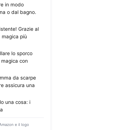
re in modo
ina o dal bagno.
tente! Grazie al
a magica più
lare lo sporco
a magica con
omma da scarpe
re assicura una
o una cosa: i
ta
 Amazon e il logo