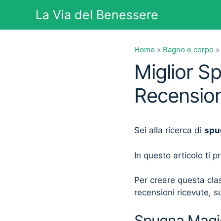
Vai
La Via del Benessere
al
contenuto
Home
»
Bagno e corpo
Miglior S
Recension
Sei alla ricerca di
spu
In questo articolo ti 
Per creare questa clas
recensioni ricevute, su
Spugna Magica