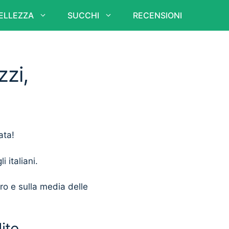
ELLEZZA
SUCCHI
RECENSIONI
zi,
ata!
i italiani.
ero e sulla media delle
ite