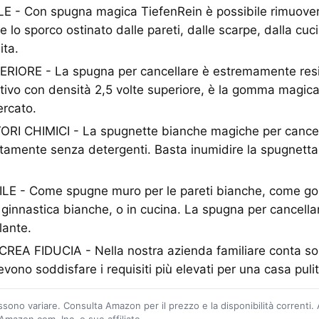
E - Con spugna magica TiefenRein è possibile rimuove
e lo sporco ostinato dalle pareti, dalle scarpe, dalla cuc
ita.
ORE - La spugna per cancellare è estremamente resis
tivo con densità 2,5 volte superiore, è la gomma magic
ercato.
I CHIMICI - La spugnette bianche magiche per cancel
tamente senza detergenti. Basta inumidire la spugnett
E - Come spugne muro per le pareti bianche, come g
 ginnastica bianche, o in cucina. La spugna per cancella
lante.
EA FIDUCIA - Nella nostra azienda familiare conta sol
evono soddisfare i requisiti più elevati per una casa puli
ossono variare. Consulta Amazon per il prezzo e la disponibilità correnti.
mazon.com, Inc. o sue affiliate.