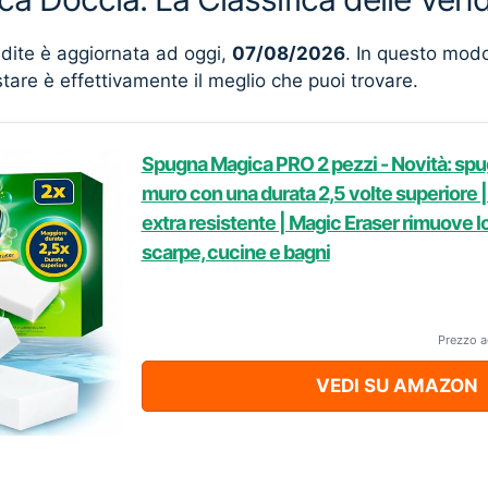
ndite è aggiornata ad oggi,
07/08/2026
. In questo mod
stare è effettivamente il meglio che puoi trovare.
Spugna Magica PRO 2 pezzi - Novità: sp
muro con una durata 2,5 volte superior
extra resistente | Magic Eraser rimuove lo
scarpe, cucine e bagni
Prezzo a
VEDI SU AMAZON