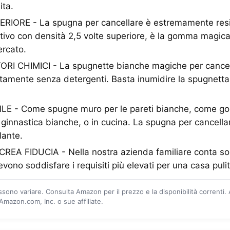
ita.
ORE - La spugna per cancellare è estremamente resis
tivo con densità 2,5 volte superiore, è la gomma magic
ercato.
I CHIMICI - La spugnette bianche magiche per cancel
tamente senza detergenti. Basta inumidire la spugnett
E - Come spugne muro per le pareti bianche, come g
 ginnastica bianche, o in cucina. La spugna per cancella
lante.
EA FIDUCIA - Nella nostra azienda familiare conta sol
evono soddisfare i requisiti più elevati per una casa puli
ossono variare. Consulta Amazon per il prezzo e la disponibilità correnti.
mazon.com, Inc. o sue affiliate.