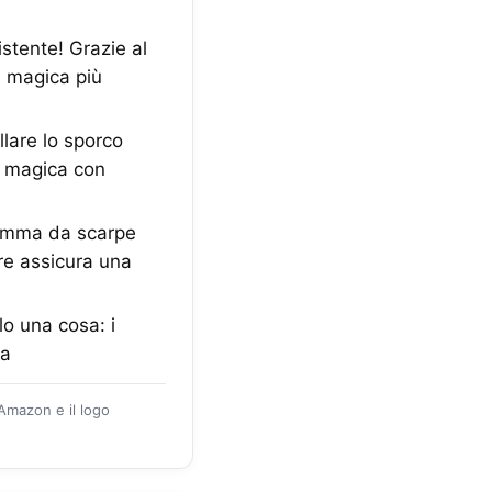
tente! Grazie al
a magica più
lare lo sporco
a magica con
omma da scarpe
re assicura una
o una cosa: i
ta
 Amazon e il logo