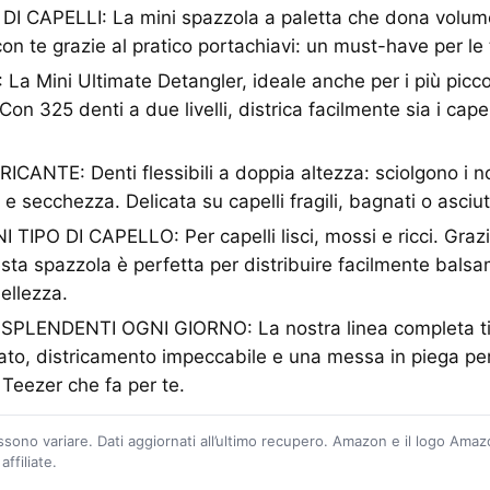
 DI CAPELLI: La mini spazzola a paletta che dona volume
con te grazie al pratico portachiavi: un must-have per le
a Mini Ultimate Detangler, ideale anche per i più piccoli,
. Con 325 denti a due livelli, districa facilmente sia i cape
ANTE: Denti flessibili a doppia altezza: sciolgono i n
 e secchezza. Delicata su capelli fragili, bagnati o asciutt
IPO DI CAPELLO: Per capelli lisci, mossi e ricci. Graz
ta spazzola è perfetta per distribuire facilmente bals
bellezza.
SPLENDENTI OGNI GIORNO: La nostra linea completa ti 
to, districamento impeccabile e una messa in piega perf
Teezer che fa per te.
ossono variare. Dati aggiornati all’ultimo recupero. Amazon e il logo Ama
ffiliate.