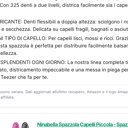
. Con 325 denti a due livelli, districa facilmente sia i cape
ANTE: Denti flessibili a doppia altezza: sciolgono i n
 e secchezza. Delicata su capelli fragili, bagnati o asciutt
IPO DI CAPELLO: Per capelli lisci, mossi e ricci. Graz
ta spazzola è perfetta per distribuire facilmente bals
bellezza.
SPLENDENTI OGNI GIORNO: La nostra linea completa ti 
to, districamento impeccabile e una messa in piega perf
Teezer che fa per te.
ossono variare. Dati aggiornati all’ultimo recupero. Amazon e il logo Ama
ffiliate.
Ninabella Spazzola Capelli Piccola - Spaz