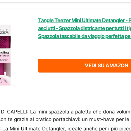
Tangle Teezer Mini Ultimate Detangler - P
asciutti - Spazzola districante per tutti i tip
Spazzola tascabile da viaggio perfetta p
VEDI SU AMAZON
 DI CAPELLI: La mini spazzola a paletta che dona volume
con te grazie al pratico portachiavi: un must-have per le
a Mini Ultimate Detangler, ideale anche per i più piccoli,