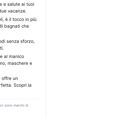
 e salute ai tuoi
 tue vacanze.
 è il tocco in più
lli bagnati che
odi senza sforzo,
i.
ie al manico
amo, maschere e
offre un
etta. Scopri la
zon sono marchi di