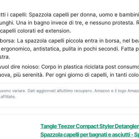
tti i capelli: Spazzola capelli per donna, uomo e bambini
 lunghi. Una in bagno invece di tre, e nessuno protesta. R
 capelli colorati ed extension.
 borsa: La spazzola capelli piccola entra in borsa, nel 
ergonomico, antistatica, pulita in pochi secondi. Fatta pe
stra.
uol dire noioso: Corpo in plastica riciclata post consumo
va, più serenità. Per ogni giorno di capelli, in tanti color
ossono variare. Dati aggiornati all’ultimo recupero. Amazon e il logo Ama
ffiliate.
Tangle Teezer Compact Styler Detangler 
Spazzola capelli per bagnati e asciutti - 