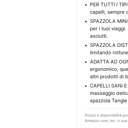
PER TUTTI I TIPI
capelli, sempre 
SPAZZOLA MINI: L
per i tuoi viaggi
asciutti.
SPAZZOLA DISTRIC
limitando rotture
ADATTA AD OGNI T
ergonomico, ques
altri prodotti di 
CAPELLI SANI E 
massaggio delica
spazzola Tangle 
Prezzi e disponibilità p
Amazon.com, Inc. o sue a