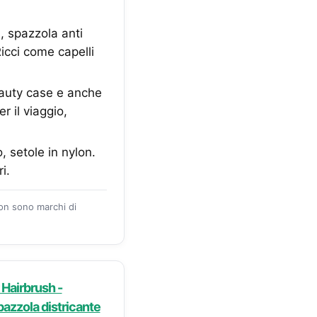
, spazzola anti
icci come capelli
beauty case e anche
r il viaggio,
, setole in nylon.
i.
zon sono marchi di
Hairbrush -
Spazzola districante