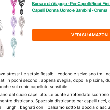
Borsa e da Viaggio - Per Capelli Ricci, Fin
Capelli Donna, Uomo e Bambini - Crema
VEDI SU AMAZON
za stress: Le setole flessibili cedono e scivolano tra i n
icati in pochi secondi, appena sveglia, dopo la piscina, d
anche sul cuoio capelluto sensibile.
niziano dal cuoio capelluto: Le punte arrotondate scorron
entre districano. Spazzola districante per capelli ricci, 
pelli lunghi, bagnati con il balsamo sotto la doccia o asciu