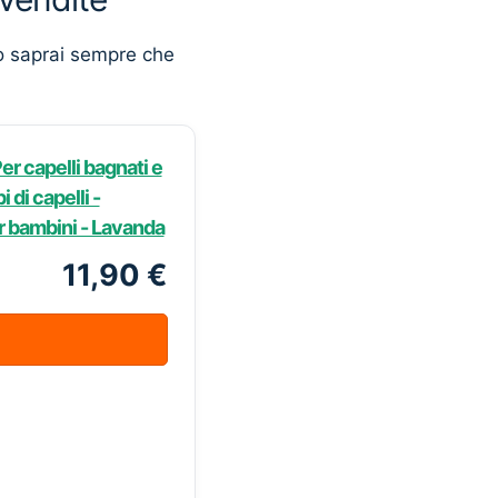
o saprai sempre che
er capelli bagnati e
i di capelli -
r bambini - Lavanda
11,90 €