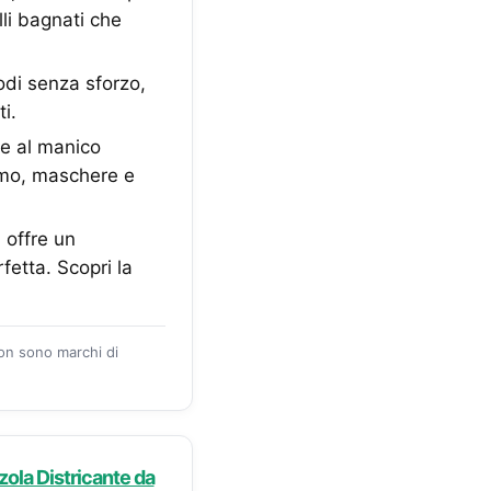
lli bagnati che
odi senza sforzo,
i.
ie al manico
amo, maschere e
offre un
etta. Scopri la
zon sono marchi di
zola Districante da