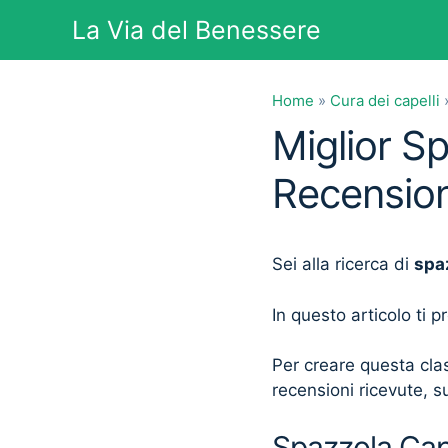
Vai
La Via del Benessere
al
contenuto
Home
»
Cura dei capelli
Miglior Sp
Recension
Sei alla ricerca di
spaz
In questo articolo ti 
Per creare questa clas
recensioni ricevute, su
Spazzola Cape