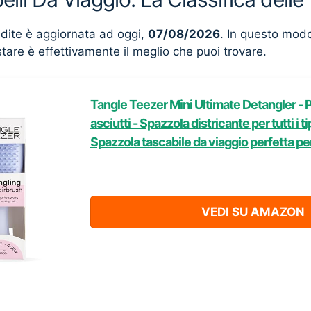
ndite è aggiornata ad oggi,
07/08/2026
. In questo mod
stare è effettivamente il meglio che puoi trovare.
Tangle Teezer Mini Ultimate Detangler - P
asciutti - Spazzola districante per tutti i tip
Spazzola tascabile da viaggio perfetta pe
VEDI SU AMAZON