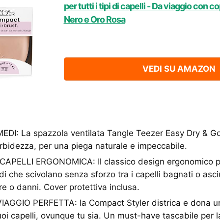
per tutti i tipi di capelli - Da viaggio con 
Nero e Oro Rosa
VEDI SU AMAZON
EDI: La spazzola ventilata Tangle Teezer Easy Dry & Go
bidezza, per una piega naturale e impeccabile.
APELLI ERGONOMICA: Il classico design ergonomico p
idi che scivolano senza sforzo tra i capelli bagnati o asciu
re o danni. Cover protettiva inclusa.
GGIO PERFETTA: la Compact Styler districa e dona una
uoi capelli, ovunque tu sia. Un must-have tascabile per l