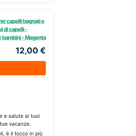
er capelli bagnati e
i di capelli -
er bambini - Magenta
12,00 €
 e salute ai tuoi
 tue vacanze.
 è il tocco in più