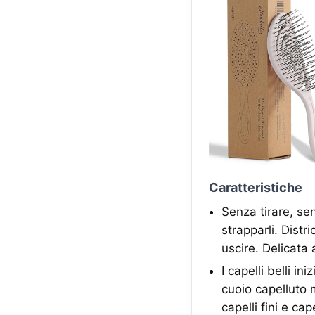
Caratteristiche
Senza tirare, sen
strapparli. Distr
uscire. Delicata 
I capelli belli i
cuoio capelluto m
capelli fini e ca