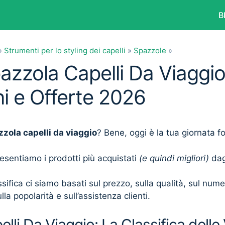
B
»
Strumenti per lo styling dei capelli
»
Spazzole
»
azzola Capelli Da Viaggio
i e Offerte 2026
zola capelli da viaggio
? Bene, oggi è la tua giornata f
presentiamo i prodotti più acquistati
(e quindi migliori)
dagl
sifica ci siamo basati sul prezzo, sulla qualità, sul num
lla popolarità e sull’assistenza clienti.
lli Da Viaggio: La Classifica delle