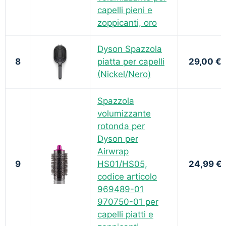
capelli pieni e
zoppicanti, oro
Dyson Spazzola
8
piatta per capelli
29,00 €
(Nickel/Nero)
Spazzola
volumizzante
rotonda per
Dyson per
Airwrap
9
HS01/HS05,
24,99 €
codice articolo
969489-01
970750-01 per
capelli piatti e