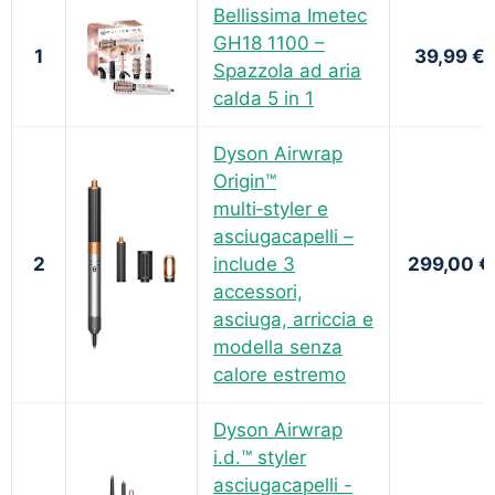
Bellissima Imetec
GH18 1100 –
1
39,99 €
Spazzola ad aria
calda 5 in 1
Dyson Airwrap
Origin™
multi‑styler e
asciugacapelli –
2
include 3
299,00 €
accessori,
asciuga, arriccia e
modella senza
calore estremo
Dyson Airwrap
i.d.™ styler
asciugacapelli -