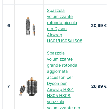
Spazzola
volumizzante
rotonda piccola
6
20,99 €
per Dyson
Airwrap
HS01/HS05/HS08
Spazzola
volumizzante
grande rotonda
aggiornata
accessori per
Dyson per
7
26,99 €
Airwrap HS01
HS05 HS08,
spazzola
volumizzante per