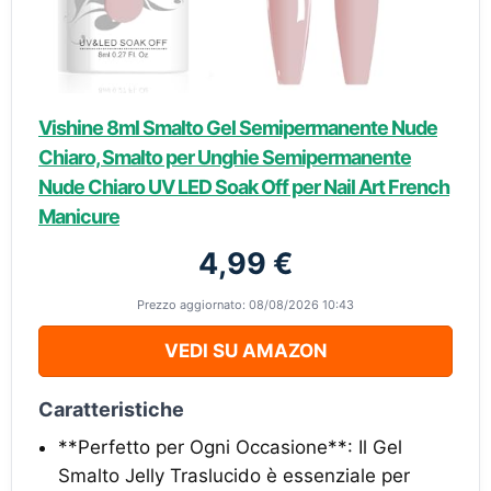
Vishine 8ml Smalto Gel Semipermanente Nude
Chiaro, Smalto per Unghie Semipermanente
Nude Chiaro UV LED Soak Off per Nail Art French
Manicure
4,99 €
Prezzo aggiornato: 08/08/2026 10:43
VEDI SU AMAZON
Caratteristiche
**Perfetto per Ogni Occasione**: Il Gel
Smalto Jelly Traslucido è essenziale per