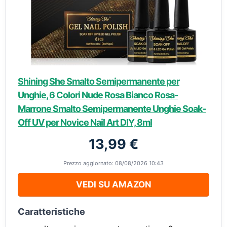
Shining She Smalto Semipermanente per
Unghie, 6 Colori Nude Rosa Bianco Rosa-
Marrone Smalto Semipermanente Unghie Soak-
Off UV per Novice Nail Art DIY, 8ml
13,99 €
Prezzo aggiornato: 08/08/2026 10:43
VEDI SU AMAZON
Caratteristiche