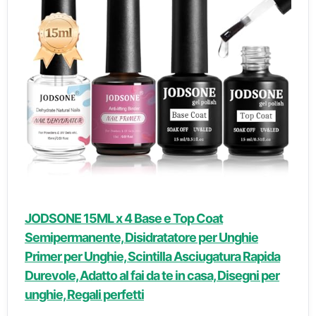
JODSONE 15ML x 4 Base e Top Coat
Semipermanente, Disidratatore per Unghie
Primer per Unghie, Scintilla Asciugatura Rapida
Durevole, Adatto al fai da te in casa, Disegni per
unghie, Regali perfetti