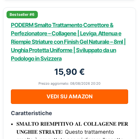
Bestseller #6
PODERM Smalto Trattamento Correttore &
Perfezionatore – Collagene | Leviga, Attenua e
Riempie Striature con Finish Gel Naturale – 8ml |
Unghia Protetta Uniforme | Sviluppato da un
Podologo in Svizzera
15,90 €
Prezzo aggiornato: 08/08/2026 20:20
VEDI SU AMAZON
Caratteristiche
𝐒𝐌𝐀𝐋𝐓𝐎 𝐑𝐈𝐄𝐌𝐏𝐈𝐓𝐈𝐕𝐎 𝐀𝐋 𝐂𝐎𝐋𝐋𝐀𝐆𝐄𝐍𝐄 𝐏𝐄𝐑
𝐔𝐍𝐆𝐇𝐈𝐄 𝐒𝐓𝐑𝐈𝐀𝐓𝐄: Questo trattamento