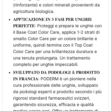
(rinforzante) e colori minerali provenienti da
agricoltura biologica.
𝐀𝐏𝐏?𝐈𝐂𝐀𝐙𝐈𝐎𝐍𝐄 𝐈𝐍 𝟑 𝐅𝐀𝐒𝐈 𝐏𝐄𝐑 𝐔𝐍𝐆𝐇𝐈𝐄
𝐏𝐄𝐑𝐅𝐄𝐓𝐓𝐄: Proteggi e prepara le unghie con
il Base Coat Color Care, applica 1-2 strati di
smalto Color Care per un colore brillante e
uniforme, quindi termina con il Top Coat
Color Care per una brillantezza duratura e
una tenuta prolungata. Un trattamento
completo per unghie impeccabili.
𝐒𝐕𝐈𝐋𝐔𝐏𝐏𝐀𝐓𝐎 𝐃𝐀 𝐏𝐎𝐃𝐎𝐋𝐎𝐆𝐈 & 𝐏𝐑𝐎𝐃𝐎𝐓𝐓𝐎
𝐈𝐍 𝐅𝐑𝐀𝐍𝐂𝐈𝐀: PODERM è un pioniere nella
cura professionale delle unghie, sviluppato
da podologi esperti e prodotto secondo i più
rigorosi standard farmaceutici svizzeri,
garantendo sicurezza, efficacia e qualità