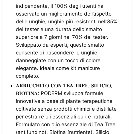
indipendente, il 100% degli utenti ha
osservato un miglioramento dell’aspetto
delle unghie, unghie più resistenti nell’85%
dei tester e una durata dello smalto
superiore a 7 giorni nel 70% dei tester.
Sviluppato da esperti, questo smalto
consente di nascondere le unghie
danneggiate con un tocco di colore
elegante. Ideale come kit manicure
completo.
𝐀𝐑𝐑𝐈𝐂𝐂𝐇𝐈𝐓𝐎 𝐂𝐎𝐍 𝐓𝐄𝐀 𝐓𝐑𝐄𝐄, 𝐒𝐈𝐋𝐈𝐂𝐈𝐎,
𝐁𝐈𝐎𝐓𝐈𝐍𝐀: PODERM sviluppa formule
innovative a base di piante terapeutiche
coltivate senza prodotti chimici e distillate
per estrarre oli essenziali puri e naturali.
Formulato con olio essenziale di Tea Tree
(antifungino), Biotina (nutriente), Silicio