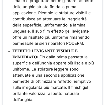
smalto è progettato per migliorare l’aspetto
delle unghie striate fin dalla prima
applicazione. Riempie le striature visibili e
contribuisce ad attenuare le irregolarità
della superficie, uniformando la lamina
ungueale. Il suo film effetto gel levigante
offre un risultato più uniforme rimanendo
permeabile ai sieri riparatori PODERM.
𝐄𝐅𝐅𝐄𝐓𝐓𝐎 𝐋𝐄𝐕𝐈𝐆𝐀𝐍𝐓𝐄 𝐕𝐈𝐒𝐈𝐁𝐈𝐋𝐄 𝐄
𝐈𝐌𝐌𝐄𝐃𝐈𝐀𝐓𝐎: Fin dalla prima passata la
superficie dell’unghia appare più liscia e più
uniforme. Le striature leggere sono
attenuate e una seconda applicazione
permette di ottimizzare l’effetto riempitivo
sulle irregolarità più marcate. Il finish gel
brillante valorizza l’aspetto naturale
dell’unghia.