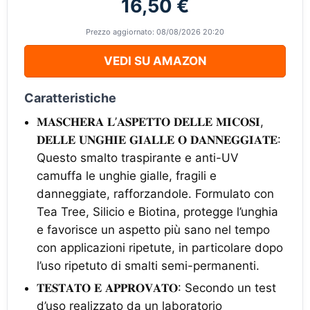
16,50 €
Prezzo aggiornato: 08/08/2026 20:20
VEDI SU AMAZON
Caratteristiche
𝐌𝐀𝐒𝐂𝐇𝐄𝐑𝐀 𝐋’𝐀𝐒𝐏𝐄𝐓𝐓𝐎 𝐃𝐄𝐋𝐋𝐄 𝐌𝐈𝐂𝐎𝐒𝐈,
𝐃𝐄𝐋𝐋𝐄 𝐔𝐍𝐆𝐇𝐈𝐄 𝐆𝐈𝐀𝐋𝐋𝐄 𝐎 𝐃𝐀𝐍𝐍𝐄𝐆𝐆𝐈𝐀𝐓𝐄:
Questo smalto traspirante e anti-UV
camuffa le unghie gialle, fragili e
danneggiate, rafforzandole. Formulato con
Tea Tree, Silicio e Biotina, protegge l’unghia
e favorisce un aspetto più sano nel tempo
con applicazioni ripetute, in particolare dopo
l’uso ripetuto di smalti semi-permanenti.
𝐓𝐄𝐒𝐓𝐀𝐓𝐎 𝐄 𝐀𝐏𝐏𝐑𝐎𝐕𝐀𝐓𝐎: Secondo un test
d’uso realizzato da un laboratorio