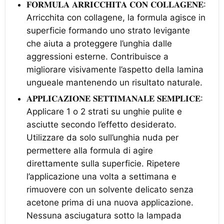
𝐅𝐎𝐑𝐌𝐔𝐋𝐀 𝐀𝐑𝐑𝐈𝐂𝐂𝐇𝐈𝐓𝐀 𝐂𝐎𝐍 𝐂𝐎𝐋𝐋𝐀𝐆𝐄𝐍𝐄:
Arricchita con collagene, la formula agisce in
superficie formando uno strato levigante
che aiuta a proteggere l’unghia dalle
aggressioni esterne. Contribuisce a
migliorare visivamente l’aspetto della lamina
ungueale mantenendo un risultato naturale.
𝐀𝐏𝐏𝐋𝐈𝐂𝐀𝐙𝐈𝐎𝐍𝐄 𝐒𝐄𝐓𝐓𝐈𝐌𝐀𝐍𝐀𝐋𝐄 𝐒𝐄𝐌𝐏𝐋𝐈𝐂𝐄:
Applicare 1 o 2 strati su unghie pulite e
asciutte secondo l’effetto desiderato.
Utilizzare da solo sull’unghia nuda per
permettere alla formula di agire
direttamente sulla superficie. Ripetere
l’applicazione una volta a settimana e
rimuovere con un solvente delicato senza
acetone prima di una nuova applicazione.
Nessuna asciugatura sotto la lampada