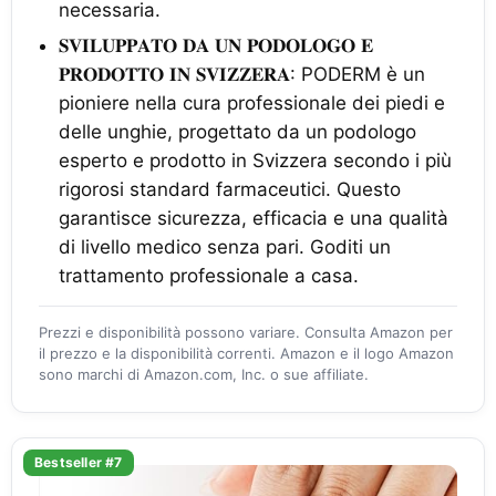
necessaria.
𝐒𝐕𝐈𝐋𝐔𝐏𝐏𝐀𝐓𝐎 𝐃𝐀 𝐔𝐍 𝐏𝐎𝐃𝐎𝐋𝐎𝐆𝐎 𝐄
𝐏𝐑𝐎𝐃𝐎𝐓𝐓𝐎 𝐈𝐍 𝐒𝐕𝐈𝐙𝐙𝐄𝐑𝐀: PODERM è un
pioniere nella cura professionale dei piedi e
delle unghie, progettato da un podologo
esperto e prodotto in Svizzera secondo i più
rigorosi standard farmaceutici. Questo
garantisce sicurezza, efficacia e una qualità
di livello medico senza pari. Goditi un
trattamento professionale a casa.
Prezzi e disponibilità possono variare. Consulta Amazon per
il prezzo e la disponibilità correnti. Amazon e il logo Amazon
sono marchi di Amazon.com, Inc. o sue affiliate.
Bestseller #7