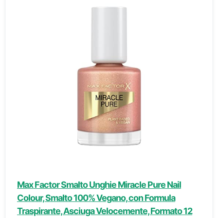
Max Factor Smalto Unghie Miracle Pure Nail
Colour, Smalto 100% Vegano, con Formula
Traspirante, Asciuga Velocemente, Formato 12