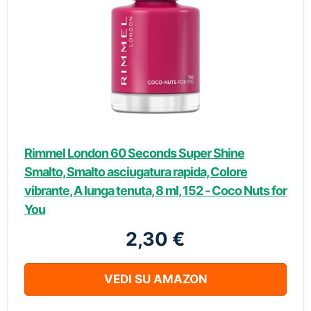
Rimmel London 60 Seconds Super Shine
Smalto, Smalto asciugatura rapida, Colore
vibrante, A lunga tenuta, 8 ml, 152 - Coco Nuts for
You
2,30 €
VEDI SU AMAZON