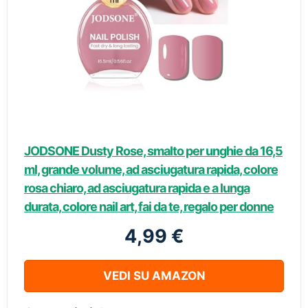
JODSONE Dusty Rose, smalto per unghie da 16,5
ml, grande volume, ad asciugatura rapida, colore
rosa chiaro, ad asciugatura rapida e a lunga
durata, colore nail art, fai da te, regalo per donne
4,99 €
VEDI SU AMAZON