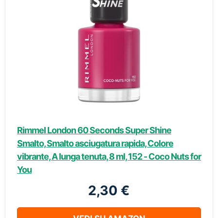
Rimmel London 60 Seconds Super Shine
Smalto, Smalto asciugatura rapida, Colore
vibrante, A lunga tenuta, 8 ml, 152 - Coco Nuts for
You
2,30 €