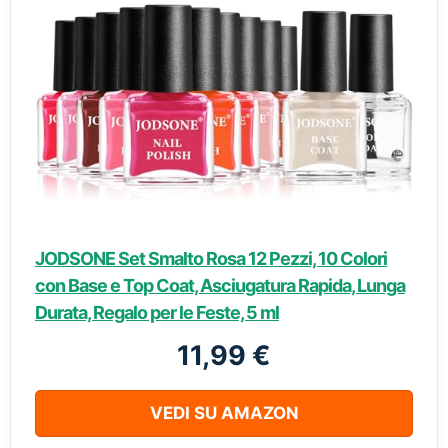
JODSONE Set Smalto Rosa 12 Pezzi, 10 Colori
con Base e Top Coat, Asciugatura Rapida, Lunga
Durata, Regalo per le Feste, 5 ml
11,99 €
VEDI SU AMAZON