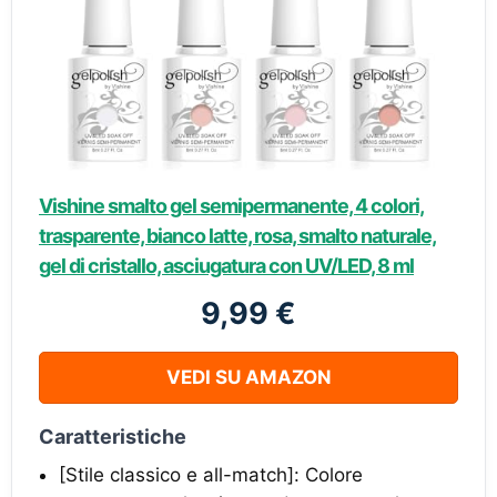
Vishine smalto gel semipermanente, 4 colori,
trasparente, bianco latte, rosa, smalto naturale,
gel di cristallo, asciugatura con UV/LED, 8 ml
9,99 €
VEDI SU AMAZON
Caratteristiche
[Stile classico e all-match]: Colore